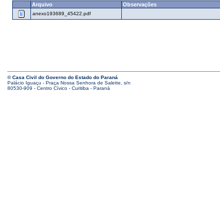
Arquivo
Observações
anexo193689_45422.pdf
© Casa Civil do Governo do Estado do Paraná
Palácio Iguaçu - Praça Nossa Senhora de Salette, s/n
80530-909 - Centro Cívico - Curitiba - Paraná