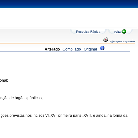
Pesquisa Rápida
voltar
Página para impressão
Alterado
Compilado
Original
onal:
inção de órgãos públicos;
s previstas nos incisos VI, XVI, primeira parte, XVIII, e ainda, na forma da