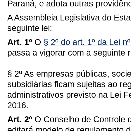
Paraná, e adota outras providênc
A Assembleia Legislativa do Est
seguinte lei:
Art. 1º
O
§ 2
º
do
art
. 1º da
Lei n
passa a vigorar com a seguinte 
§ 2º As empresas públicas, soc
subsidiárias ficam sujeitas ao re
administrativos previsto na Lei 
2016.
Art. 2º
O Conselho de Controle
editará modelo de regulamento de 