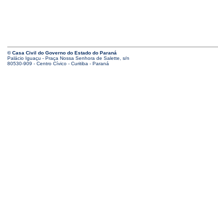
© Casa Civil do Governo do Estado do Paraná
Palácio Iguaçu - Praça Nossa Senhora de Salette, s/n
80530-909 - Centro Cívico - Curitiba - Paraná