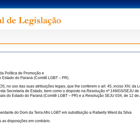
da Política de Promoção e
 do Estado do Paraná (Comitê LGBT – PR).
as suas atribuições legais, que lhe conferem o art. 45, inciso XIV, da Lei n
desta Secretaria de Estado, bem como o disposto na Resolução nº 149/GS/SEJU d
uais do Estado do Paraná (Comitê LGBT – PR) e a Resolução SEJU 034, de 12 de A
entante do Dom da Terra Afro LGBT em substituição a Rafaelly Wiest da Silva
 as disposições em contrário.