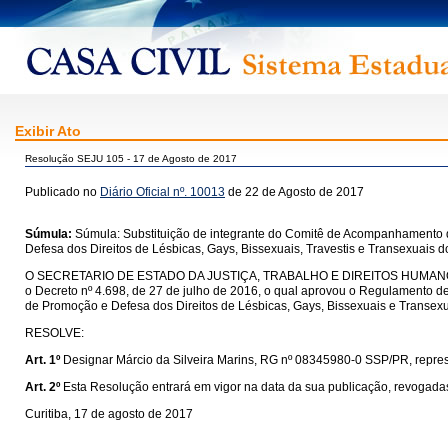
Exibir Ato
Resolução SEJU 105 - 17 de Agosto de 2017
Publicado no
Diário Oficial nº. 10013
de 22 de Agosto de 2017
Súmula:
Súmula: Substituição de integrante do Comitê de Acompanhamento 
Defesa dos Direitos de Lésbicas, Gays, Bissexuais, Travestis e Transexuais
O SECRETARIO DE ESTADO DA JUSTIÇA, TRABALHO E DIREITOS HUMANOS, no uso d
o Decreto nº 4.698, de 27 de julho de 2016, o qual aprovou o Regulamento 
de Promoção e Defesa dos Direitos de Lésbicas, Gays, Bissexuais e Transex
RESOLVE:
Art. 1º
Designar Márcio da Silveira Marins, RG nº 08345980-0 SSP/PR, repres
Art. 2º
Esta Resolução entrará em vigor na data da sua publicação, revogadas
Curitiba, 17 de agosto de 2017