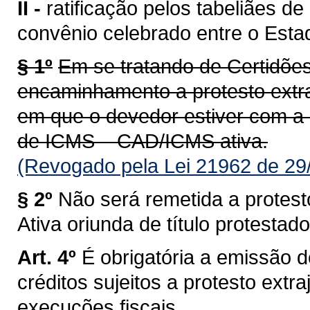
II -
ratificação pelos tabeliães d
convênio celebrado entre o Est
§ 1º
Em se tratando de Certidões
encaminhamento a protesto extra
em que o devedor estiver com a 
de ICMS – CAD/ICMS ativa.
(Revogado pela Lei 21962 de 29
§ 2º
Não será remetida a protesto
Ativa oriunda de título protesta
Art. 4º
É obrigatória a emissão d
créditos sujeitos a protesto extra
execuções fiscais.