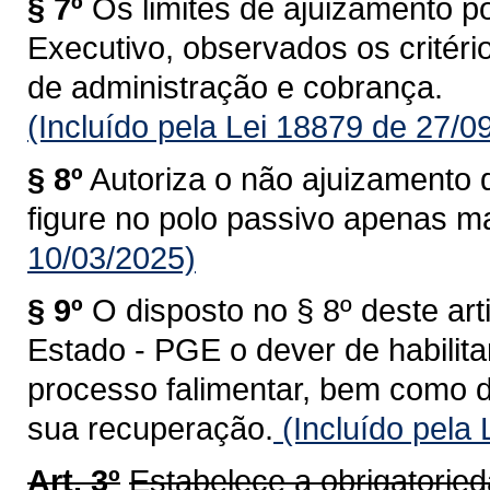
§ 7º
Os limites de ajuizamento p
Executivo, observados os critério
de administração e cobrança.
(Incluído pela Lei 18879 de 27/0
§ 8º
Autoriza o não ajuizamento
figure no polo passivo apenas ma
10/03/2025)
§ 9º
O disposto no § 8º deste art
Estado - PGE o dever de habilitar
processo falimentar, bem como di
sua recuperação.
(Incluído pela
Art. 3º
Estabelece a obrigatorieda