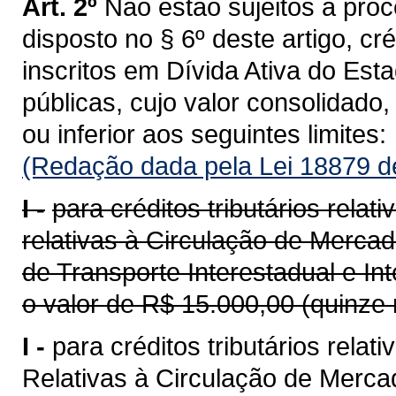
Art. 2º
Não estão sujeitos a proc
disposto no § 6º deste artigo, créd
inscritos em Dívida Ativa do Est
públicas, cujo valor consolidado
ou inferior aos seguintes limites:
(Redação dada pela Lei 18879 d
I -
para créditos tributários rela
relativas à Circulação de Merca
de Transporte Interestadual e I
o valor de R$ 15.000,00 (quinze 
I -
para créditos tributários rela
Relativas à Circulação de Merca