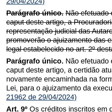
29/04/2024)
Parágrafo único.
Não efetuado 
caput deste artigo, a Procurador
representação judicial das Auta
promoverão o ajuizamento das ex
legal estabelecido no art. 2º dest
Parágrafo único.
Não efetuado 
caput deste artigo, a certidão at
novamente encaminhada na forma 
Lei, para o ajuizamento da execu
21962 de 29/04/2024)
Art. 9º
Os créditos inscritos em d