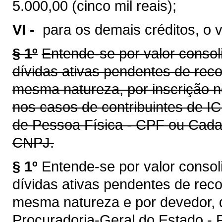
5.000,00 (cinco mil reais);
VI -
para os demais créditos, o v
§ 1º
Entende-se por valor consol
dívidas ativas pendentes de rec
mesma natureza, por inscrição n
nos casos de contribuintes de I
de Pessoa Física - CPF ou Cadas
CNPJ.
§ 1º
Entende-se por valor consol
dívidas ativas pendentes de rec
mesma natureza e por devedor, d
Procuradoria-Geral do Estado -