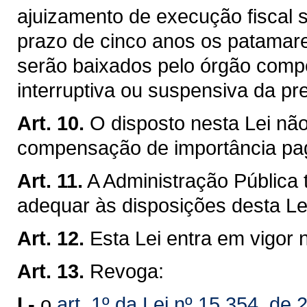
ajuizamento de execução fiscal 
prazo de cinco anos os patamares
serão baixados pelo órgão compe
interruptiva ou suspensiva da pr
Art. 10.
O disposto nesta Lei não 
compensação de importância p
Art. 11.
A Administração Pública 
adequar às disposições desta Le
Art. 12.
Esta Lei entra em vigor 
Art. 13.
Revoga:
I -
o
art. 1º da Lei nº 15.354, d