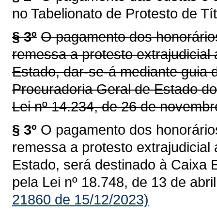
no Tabelionato de Protesto de Tít
§ 3º
O pagamento dos honorários
remessa a protesto extrajudicial
Estado, dar-se-á mediante guia 
Procuradoria Geral de Estado do
Lei nº 14.234, de 26 de novembr
§ 3º
O pagamento dos honorários
remessa a protesto extrajudicial
Estado, será destinado à Caixa 
pela Lei nº 18.748, de 13 de abri
21860 de 15/12/2023)