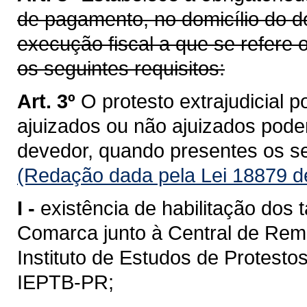
de pagamento, no domicílio do de
execução fiscal a que se refere 
os seguintes requisitos:
Art. 3º
O protesto extrajudicial 
ajuizados ou não ajuizados poder
devedor, quando presentes os se
(Redação dada pela Lei 18879 d
I -
existência de habilitação dos 
Comarca junto à Central de Rem
Instituto de Estudos de Protesto
IEPTB-PR;