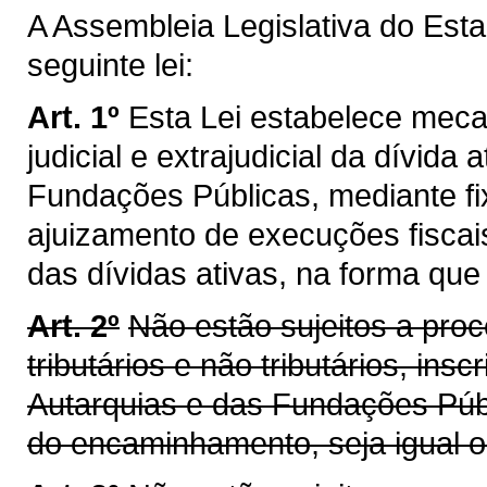
A Assembleia Legislativa do Est
seguinte lei:
Art. 1º
Esta Lei estabelece mec
judicial e extrajudicial da dívida
Fundações Públicas, mediante f
ajuizamento de execuções fiscais
das dívidas ativas, na forma que 
Art. 2º
Não estão sujeitos a proc
tributários e não tributários, ins
Autarquias e das Fundações Públ
do encaminhamento, seja igual ou 