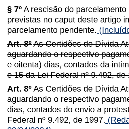
§ 7º
A rescisão do parcelamento 
previstas no caput deste artigo 
parcelamento pendente.
(Incluíd
Art. 8º
As Certidões de Dívida A
aguardando o respectivo pagame
e oitenta) dias, contados da int
e 15 da Lei Federal nº 9.492, de
Art. 8º
As Certidões de Dívida A
aguardando o respectivo pagame
dias, contados do envio a protest
Federal nº 9.492, de 1997.
(Reda