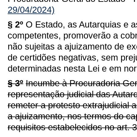
29/04/2024)
§ 2º
O Estado, as Autarquias e 
competentes, promoverão a cobra
não sujeitas a ajuizamento de ex
de certidões negativas, sem prej
determinadas nesta Lei e em no
§ 3º
Incumbe à Procuradoria Ger
representação judicial das Auta
remeter a protesto extrajudicial a
a ajuizamento, nos termos do ca
requisitos estabelecidos no art. 3