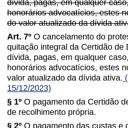
dívida, pagas, em qualquer caso
honorários advocatícios, estes n
do valor atualizado da dívida ativ
Art. 7º
O cancelamento do protes
quitação integral da Certidão de
dívida, pagas, em qualquer caso
honorários advocatícios, estes 
valor atualizado da dívida ativa.
(
15/12/2023)
§ 1º
O pagamento da Certidão de
de recolhimento própria.
§ 2º
O pagamento das custas e 