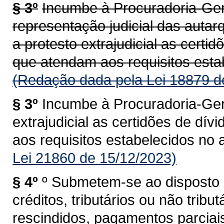
§ 3º
Incumbe à Procuradoria-Ger
representação judicial das autar
a protesto extrajudicial as certid
que atendam aos requisitos estab
(Redação dada pela Lei 18879 d
§ 3º
Incumbe à Procuradoria-Ger
extrajudicial as certidões de dív
aos requisitos estabelecidos no ar
Lei 21860 de 15/12/2023)
§ 4º
º Submetem-se ao disposto n
créditos, tributários ou não trib
rescindidos, pagamentos parciais