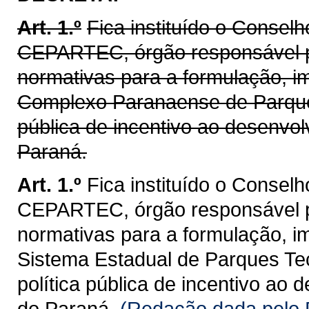
Art. 1.º
Fica instituído o Consel
CEPARTEC, órgão responsável pe
normativas para a formulação, 
Complexo Paranaense de Parque
pública de incentivo ao desenvo
Paraná.
Art. 1.º
Fica instituído o Consel
CEPARTEC, órgão responsável pe
normativas para a formulação, 
Sistema Estadual de Parques T
política pública de incentivo ao
do Paraná.
(Redação dada pelo 