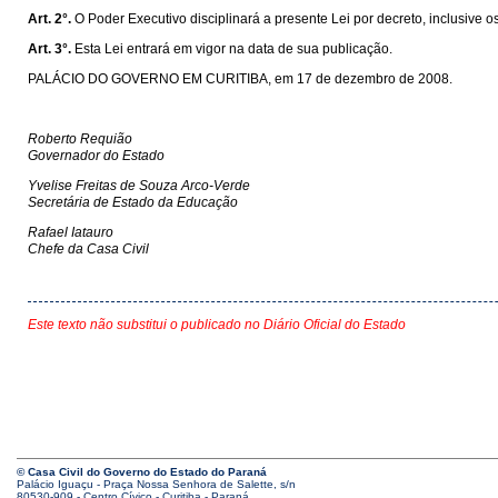
Art. 2°.
O Poder Executivo disciplinará a presente Lei por decreto, inclusive o
Art. 3°.
Esta Lei entrará em vigor na data de sua publicação.
PALÁCIO DO GOVERNO EM CURITIBA, em 17 de dezembro de 2008.
Roberto Requião
Governador do Estado
Yvelise Freitas de Souza Arco-Verde
Secretária de Estado da Educação
Rafael Iatauro
Chefe da Casa Civil
Este texto não substitui o publicado no Diário Oficial do Estado
© Casa Civil do Governo do Estado do Paraná
Palácio Iguaçu - Praça Nossa Senhora de Salette, s/n
80530-909 - Centro Cívico - Curitiba - Paraná