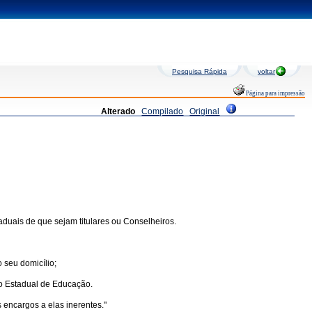
Pesquisa Rápida
voltar
Página para impressão
Alterado
Compilado
Original
aduais de que sejam titulares ou Conselheiros.
 seu domicílio;
ho Estadual de Educação.
 encargos a elas inerentes."