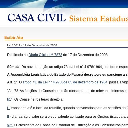
Exibir Ato
Lei 16012 - 17 de Dezembro de 2008
Publicado no
Diário Oficial nº. 7873
de 17 de Dezembro de 2008
Súmula:
Dá nova redação ao artigo 73, da Lei n° 4.978/1964, conforme especi
A Assembléia Legislativa do Estado do Paraná decretou e eu sanciono a se
Art. 1°.
O
artigo 73, da Lei n° 4.978, de 05 de dezembro de 1964
, passa a vig
"Art. 73. As funções de Conselheiro são consideradas de relevante interesse 
§1°.
Os Conselheiros terão direito a:
I -
transporte até o local da reunião, quando convocados para as sessões do 
II -
diárias, cujo valor será o equivalente ao fixado para os Órgãos Estaduai
§2°.
O Presidente do Conselho Estadual de Educação e os Conselheiros percebe