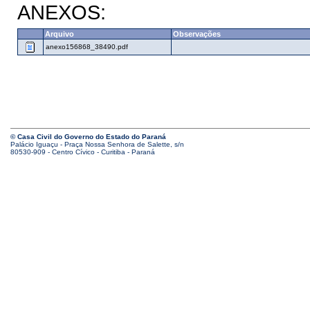
ANEXOS:
Arquivo
Observações
anexo156868_38490.pdf
© Casa Civil do Governo do Estado do Paraná
Palácio Iguaçu - Praça Nossa Senhora de Salette, s/n
80530-909 - Centro Cívico - Curitiba - Paraná