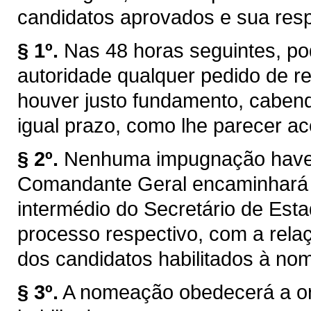
candidatos aprovados e sua respe
§ 1º.
Nas 48 horas seguintes, p
autoridade qualquer pedido de ret
houver justo fundamento, caben
igual prazo, como lhe parecer ace
§ 2º.
Nenhuma impugnação havend
Comandante Geral encaminhará 
intermédio do Secretário de Esta
processo respectivo, com a rel
dos candidatos habilitados à no
§ 3º.
A nomeação obedecerá a or