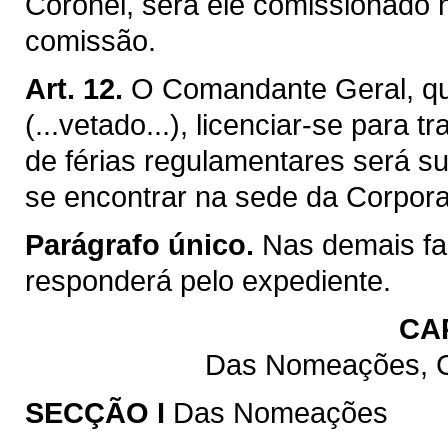
Coronel, será êle comissionado 
comissão.
Art. 12.
O Comandante Geral, qu
(...vetado...), licenciar-se para
de férias regulamentares será su
se encontrar na sede da Corpor
Parágrafo único.
Nas demais fa
responderá pelo expediente.
CAP
Das Nomeações, Cl
SECÇÃO I
Das Nomeações