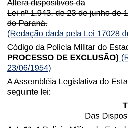
Altera dispositivos da
Lei nº 1.943, de 23 de junho de 1
do Paraná.
(Redação dada pela Lei 17028 d
Código da Polícia Militar do Esta
PROCESSO DE EXCLUSÃO)
(R
23/06/1954)
A Assembléia Legislativa do Est
seguinte lei:
T
Das Dispos