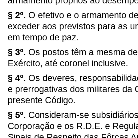
armamento próprios ao desempen
§ 2º.
O efetivo e o armamento d
exceder aos previstos para as 
em tempo de paz.
§ 3º.
Os postos têm a mesma den
Exército, até coronel inclusive.
§ 4º.
Os deveres, responsabilida
e prerrogativas dos militares da
presente Código.
§ 5º.
Consideram-se subsidiário
Corporação e os R.D.E. e Regul
Sinais de Respeito das Fôrças 