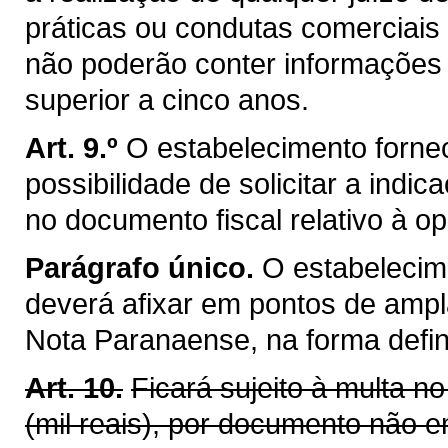
práticas ou condutas comerciais
não poderão conter informações 
superior a cinco anos.
Art. 9.º
O estabelecimento forne
possibilidade de solicitar a in
no documento fiscal relativo à o
Parágrafo único.
O estabelecime
deverá afixar em pontos de ampl
Nota Paranaense, na forma defi
Art. 10.
Ficará sujeito à multa n
(mil reais), por documento não e