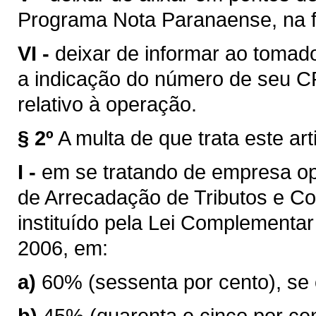
Programa Nota Paranaense, na f
VI -
deixar de informar ao tomador
a indicação do número de seu C
relativo à operação.
§ 2º
A multa de que trata este art
I -
em se tratando de empresa op
de Arrecadação de Tributos e Con
instituído pela Lei Complementa
2006, em:
a)
60% (sessenta por cento), se 
b)
45% (quarenta e cinco por cen