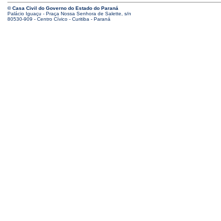
© Casa Civil do Governo do Estado do Paraná
Palácio Iguaçu - Praça Nossa Senhora de Salette, s/n
80530-909 - Centro Cívico - Curitiba - Paraná