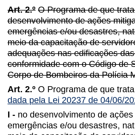
Art. 2.º
O Programa de que trata 
desenvolvimento de ações mitig
emergências e/ou desastres, na
meio da capacitação de servido
adequações nas edificações das 
conformidade com o Código de S
Corpo de Bombeiros da Polícia 
Art. 2.º
O Programa de que trata o
dada pela Lei 20237 de 04/06/20
I -
no desenvolvimento de ações 
emergências e/ou desastres, na