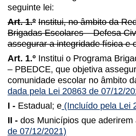
seguinte lei:
Art. 1.º
Institui, no âmbito da R
Brigadas Escolares – Defesa Civ
assegurar a integridade física e
Art. 1.º
Institui o Programa Brig
– PBEDCE, que objetiva assegura
comunidade escolar no âmbito da
dada pela Lei 20863 de 07/12/20
I -
Estadual; e
(Incluído pela Lei
II -
dos Municípios que aderirem
de 07/12/2021)