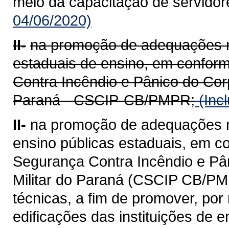
meio da capacitação de servidor
04/06/2020)
II-
na promoção de adequações na
estaduais de ensino, em confor
Contra Incêndio e Pânico do Corp
Paraná - CSCIP-CB/PMPR;
(Incl
II-
na promoção de adequações na
ensino públicas estaduais, em 
Segurança Contra Incêndio e Pâ
Militar do Paraná (CSCIP CB/PM
técnicas, a fim de promover, po
edificações das instituições de 