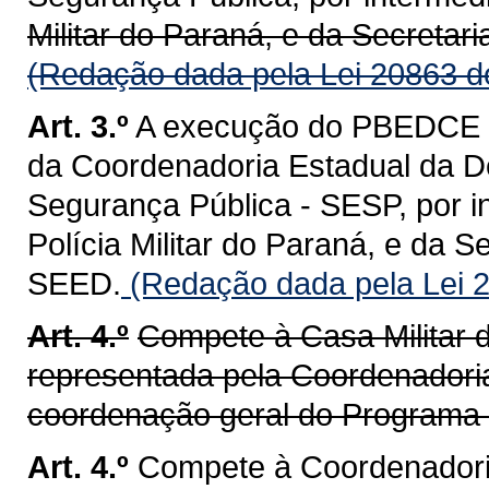
Militar do Paraná, e da Secretar
(Redação dada pela Lei 20863 d
Art. 3.º
A execução do PBEDCE d
da Coordenadoria Estadual da De
Segurança Pública - SESP, por 
Polícia Militar do Paraná, e da 
SEED.
(Redação dada pela Lei 
Art. 4.º
Compete à Casa Militar 
representada pela Coordenadoria
coordenação geral do Programa d
Art. 4.º
Compete à Coordenadoria