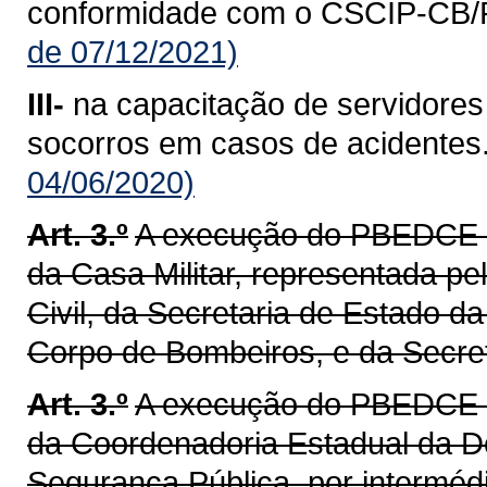
conformidade com o CSCIP-CB
de 07/12/2021)
III-
na capacitação de servidores
socorros em casos de acidentes
04/06/2020)
Art. 3.º
A execução do PBEDCE d
da Casa Militar, representada p
Civil, da Secretaria de Estado d
Corpo de Bombeiros, e da Secre
Art. 3.º
A execução do PBEDCE d
da Coordenadoria Estadual da De
Segurança Pública, por interméd