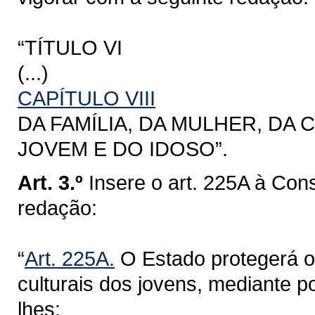
“TÍTULO VI
(...)
CAPÍTULO VIII
DA FAMÍLIA, DA MULHER, DA
JOVEM E DO IDOSO”.
Art. 3.º
Insere o art. 225A à Con
redação:
“
Art. 225A.
O Estado protegerá os
culturais dos jovens, mediante p
lhes: