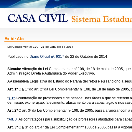
Exibir Ato
Lei Complementar 179 - 21 de Outubro de 2014
Publicado no
Diário Oficial nº. 9317
de 22 de Outubro de 2014
Súmula:
Alteração da Lei Complementar nº 108, de 18 de maio de 2005, que 
Administração Direta e Autárquica do Poder Executivo.
A Assembleia Legislativa do Estado do Paraná decretou e eu sanciono a segui
Art. 1º
O § 1º do art. 2º da Lei Complementar nº 108, de 18 de maio de 2005, 
“
§ 1º
A contratação de professores e de pessoal, nas áreas a que se referem os
demissão, exoneração, falecimento, afastamento para capacitação e nos caso
Art. 2º
O art. 3º da Lei Complementar nº 108, de 2005, passa a vigorar com a
“
Art. 3º
As contratações para substituição de professores afastados para capaci
Art. 3º
O § 3° do art. 4° da Lei Complementar nº 108, de 2005, passa a vigora