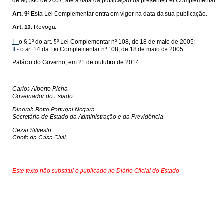
de agosto de 2007, até a data da publicação da presente Lei Complementar.
Art. 9º
Esta Lei Complementar entra em vigor na data da sua publicação.
Art. 10.
Revoga:
I -
o § 1º do art. 5º Lei Complementar nº 108, de 18 de maio de 2005;
II -
o art.14 da Lei Complementar nº 108, de 18 de maio de 2005.
Palácio do Governo, em 21 de outubro de 2014.
Carlos Alberto Richa
Governador do Estado
Dinorah Botto Portugal Nogara
Secretária de Estado da Administração e da Previdência
Cezar Silvestri
Chefe da Casa Civil
Este texto não substitui o publicado no Diário Oficial do Estado