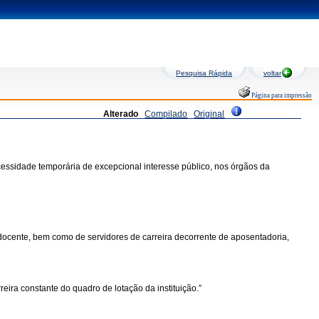
Pesquisa Rápida
voltar
Página para impressão
Alterado
Compilado
Original
essidade temporária de excepcional interesse público, nos órgãos da
de docente, bem como de servidores de carreira decorrente de aposentadoria,
eira constante do quadro de lotação da instituição.”