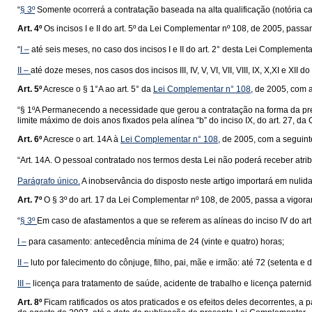
“
§ 3º
Somente ocorrerá a contratação baseada na alta qualificação (notória cap
Art. 4º
Os incisos I e II do art. 5º da Lei Complementar nº 108, de 2005, pass
“
I –
até seis meses, no caso dos incisos I e II do art. 2° desta Lei Complementa
II –
até doze meses, nos casos dos incisos III, IV, V, VI, VII, VIII, IX, X,XI e XII 
Art. 5º
Acresce o § 1°A ao art. 5° da
Lei Complementar n° 108
, de 2005, com 
“§ 1ºA Permanecendo a necessidade que gerou a contratação na forma da pre
limite máximo de dois anos fixados pela alínea “b” do inciso IX, do art. 27, da 
Art. 6º
Acresce o art. 14A à
Lei Complementar n° 108
, de 2005, com a seguint
“Art. 14A. O pessoal contratado nos termos desta Lei não poderá receber atri
Parágrafo único.
A inobservância do disposto neste artigo importará em nulid
Art. 7º
O § 3º do art. 17 da Lei Complementar nº 108, de 2005, passa a vigora
“
§ 3º
Em caso de afastamentos a que se referem as alíneas do inciso IV do art
I –
para casamento: antecedência mínima de 24 (vinte e quatro) horas;
II –
luto por falecimento do cônjuge, filho, pai, mãe e irmão: até 72 (setenta 
III –
licença para tratamento de saúde, acidente de trabalho e licença paternida
Art. 8º
Ficam ratificados os atos praticados e os efeitos deles decorrentes, a 