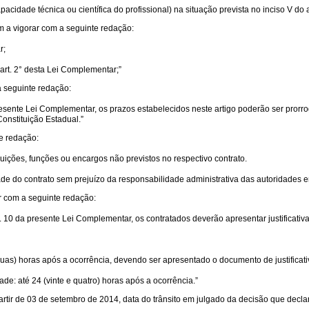
acidade técnica ou científica do profissional) na situação prevista no inciso V do 
am a vigorar com a seguinte redação:
r;
do art. 2° desta Lei Complementar;”
a seguinte redação:
sente Lei Complementar, os prazos estabelecidos neste artigo poderão ser prorr
Constituição Estadual.”
e redação:
buições, funções ou encargos não previstos no respectivo contrato.
ade do contrato sem prejuízo da responsabilidade administrativa das autoridades e
r com a seguinte redação:
. 10 da presente Lei Complementar, os contratados deverão apresentar justificativ
e duas) horas após a ocorrência, devendo ser apresentado o documento de justificati
de: até 24 (vinte e quatro) horas após a ocorrência.”
partir de 03 de setembro de 2014, data do trânsito em julgado da decisão que declar