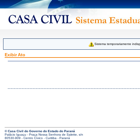
Sistema temporariamente indisp
Exibir Ato
© Casa Civil do Governo do Estado do Paraná
Palácio Iguaçu - Praça Nossa Senhora de Salette, s/n
80530-909 - Centro Cívico - Curitiba - Paraná