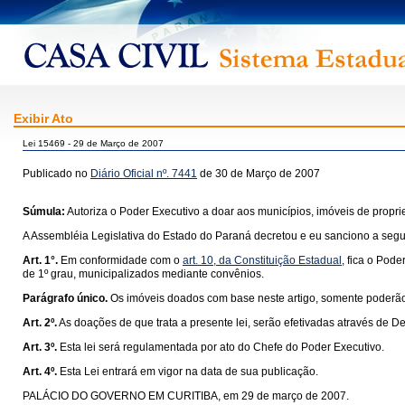
Exibir Ato
Lei 15469 - 29 de Março de 2007
Publicado no
Diário Oficial nº. 7441
de 30 de Março de 2007
Súmula:
Autoriza o Poder Executivo a doar aos municípios, imóveis de prop
A Assembléia Legislativa do Estado do Paraná decretou e eu sanciono a segui
Art. 1°.
Em conformidade com o
art. 10, da Constituição Estadual
, fica o Pod
de 1º grau, municipalizados mediante convênios.
Parágrafo único.
Os imóveis doados com base neste artigo, somente poderão 
Art. 2º.
As doações de que trata a presente lei, serão efetivadas através de 
Art. 3º.
Esta lei será regulamentada por ato do Chefe do Poder Executivo.
Art. 4º.
Esta Lei entrará em vigor na data de sua publicação.
PALÁCIO DO GOVERNO EM CURITIBA, em 29 de março de 2007.