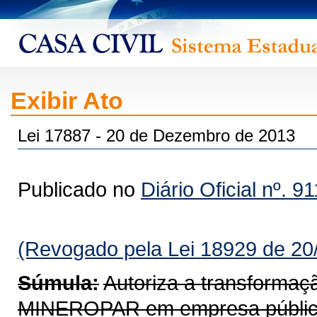
Exibir Ato
Lei 17887 - 20 de Dezembro de 2013
Publicado no
Diário Oficial nº. 9
(Revogado pela Lei 18929 de 20
Súmula:
Autoriza a transformaç
MINEROPAR em empresa pública