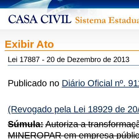
Exibir Ato
Lei 17887 - 20 de Dezembro de 2013
Publicado no
Diário Oficial nº. 9
(Revogado pela Lei 18929 de 20
Súmula:
Autoriza a transformaç
MINEROPAR em empresa pública