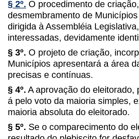
§ 2º.
O procedimento de criação,
desmembramento de Municípios t
dirigida à Assembléia Legislativa
interessadas, devidamente identi
§ 3º.
O projeto de criação, inc
Municípios apresentará a área d
precisas e contínuas.
§ 4º.
A aprovação do eleitorado, pr
á pelo voto da maioria simples,
maioria absoluta do eleitorado.
§ 5º.
Se o comparecimento do elei
resultado do plebiscito for desf