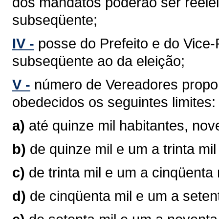
dos mandatos poderão ser reelei
subseqüente;
IV -
posse do Prefeito e do Vice-P
subseqüente ao da eleição;
V -
número de Vereadores propor
obedecidos os seguintes limites:
a)
até quinze mil habitantes, no
b)
de quinze mil e um a trinta mi
c)
de trinta mil e um a cinqüenta
d)
de cinqüenta mil e um a seten