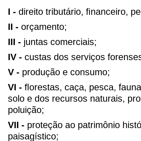
I -
direito tributário, ﬁnanceiro, 
II -
orçamento;
III -
juntas comerciais;
IV -
custas dos serviços forense
V -
produção e consumo;
VI -
ﬂorestas, caça, pesca, faun
solo e dos recursos naturais, pr
poluição;
VII -
proteção ao patrimônio históri
paisagístico;