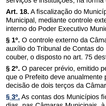
serviços e instituições, na forma 
Art. 18.
A ﬁscalização do Municíp
Municipal, mediante controle ext
interno do Poder Executivo Munici
§ 1º.
O controle externo da Câma
auxílio do Tribunal de Contas do
couber, o disposto no art. 75 des
§ 2º.
O parecer prévio, emitido 
que o Prefeito deve anualmente p
decisão de dois terços da Câmar
§ 3º.
As contas dos Municípios ﬁ
dias, nas Câmaras Municipais, à 