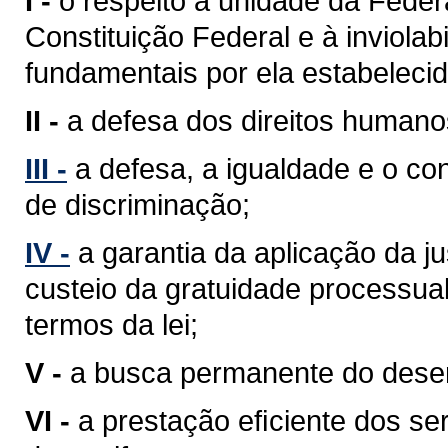
I -
o respeito à unidade da Feder
Constituição Federal e à inviolabi
fundamentais por ela estabelecid
II -
a defesa dos direitos humano
III -
a defesa, a igualdade e o c
de discriminação;
IV -
a garantia da aplicação da j
custeio da gratuidade processua
termos da lei;
V -
a busca permanente do desenv
VI -
a prestação eﬁciente dos ser