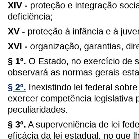
XIV -
proteção e integração soci
deﬁciência;
XV -
proteção à infância e à juve
XVI -
organização, garantias, dire
§ 1º.
O Estado, no exercício de 
observará as normas gerais esta
§ 2º.
Inexistindo lei federal sob
exercer competência legislativa 
peculiaridades.
§ 3º.
A superveniência de lei fe
eﬁcácia da lei estadual, no que lh