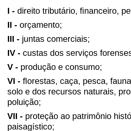
I -
direito tributário, ﬁnanceiro, 
II -
orçamento;
III -
juntas comerciais;
IV -
custas dos serviços forense
V -
produção e consumo;
VI -
ﬂorestas, caça, pesca, faun
solo e dos recursos naturais, pr
poluição;
VII -
proteção ao patrimônio históri
paisagístico;