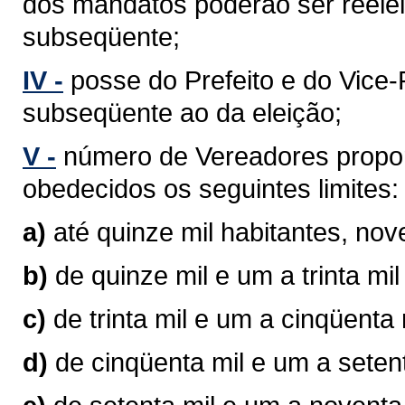
dos mandatos poderão ser reelei
subseqüente;
IV -
posse do Prefeito e do Vice-P
subseqüente ao da eleição;
V -
número de Vereadores propor
obedecidos os seguintes limites:
a)
até quinze mil habitantes, no
b)
de quinze mil e um a trinta mi
c)
de trinta mil e um a cinqüenta
d)
de cinqüenta mil e um a seten