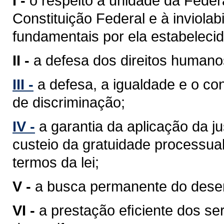
I -
o respeito à unidade da Feder
Constituição Federal e à inviolabi
fundamentais por ela estabelecid
II -
a defesa dos direitos humano
III -
a defesa, a igualdade e o c
de discriminação;
IV -
a garantia da aplicação da j
custeio da gratuidade processua
termos da lei;
V -
a busca permanente do desenv
VI -
a prestação eﬁciente dos ser