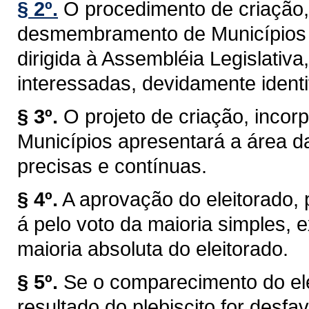
§ 2º.
O procedimento de criação,
desmembramento de Municípios t
dirigida à Assembléia Legislativa
interessadas, devidamente identi
§ 3º.
O projeto de criação, inc
Municípios apresentará a área d
precisas e contínuas.
§ 4º.
A aprovação do eleitorado, pr
á pelo voto da maioria simples,
maioria absoluta do eleitorado.
§ 5º.
Se o comparecimento do elei
resultado do plebiscito for desf