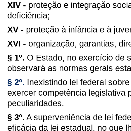
XIV -
proteção e integração soci
deﬁciência;
XV -
proteção à infância e à juve
XVI -
organização, garantias, dire
§ 1º.
O Estado, no exercício de 
observará as normas gerais esta
§ 2º.
Inexistindo lei federal sob
exercer competência legislativa 
peculiaridades.
§ 3º.
A superveniência de lei fe
eﬁcácia da lei estadual, no que lh