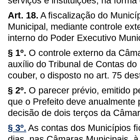
serviços e instituições, na forma 
Art. 18.
A ﬁscalização do Municíp
Municipal, mediante controle ext
interno do Poder Executivo Munici
§ 1º.
O controle externo da Câma
auxílio do Tribunal de Contas do
couber, o disposto no art. 75 des
§ 2º.
O parecer prévio, emitido 
que o Prefeito deve anualmente p
decisão de dois terços da Câmar
§ 3º.
As contas dos Municípios ﬁ
dias, nas Câmaras Municipais, à 