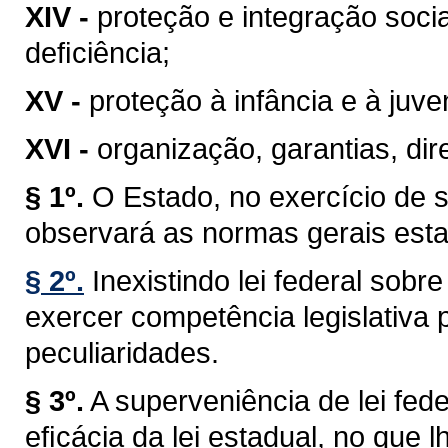
XIV -
proteção e integração soci
deﬁciência;
XV -
proteção à infância e à juve
XVI -
organização, garantias, dire
§ 1º.
O Estado, no exercício de 
observará as normas gerais esta
§ 2º.
Inexistindo lei federal sob
exercer competência legislativa 
peculiaridades.
§ 3º.
A superveniência de lei fe
eﬁcácia da lei estadual, no que lh