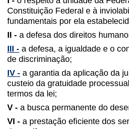
I -
o respeito à unidade da Feder
Constituição Federal e à inviolabi
fundamentais por ela estabelecid
II -
a defesa dos direitos humano
III -
a defesa, a igualdade e o c
de discriminação;
IV -
a garantia da aplicação da j
custeio da gratuidade processua
termos da lei;
V -
a busca permanente do desenv
VI -
a prestação eﬁciente dos ser