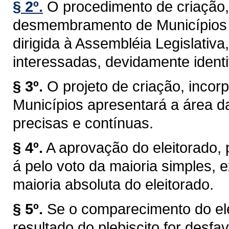
§ 2º.
O procedimento de criação,
desmembramento de Municípios t
dirigida à Assembléia Legislativa
interessadas, devidamente identi
§ 3º.
O projeto de criação, inc
Municípios apresentará a área d
precisas e contínuas.
§ 4º.
A aprovação do eleitorado, pr
á pelo voto da maioria simples,
maioria absoluta do eleitorado.
§ 5º.
Se o comparecimento do elei
resultado do plebiscito for desf