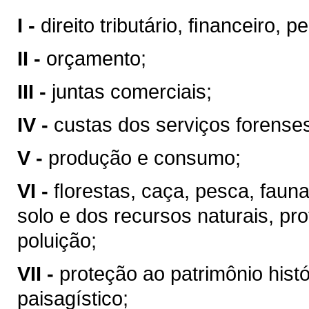
I -
direito tributário, ﬁnanceiro, 
II -
orçamento;
III -
juntas comerciais;
IV -
custas dos serviços forense
V -
produção e consumo;
VI -
ﬂorestas, caça, pesca, faun
solo e dos recursos naturais, pr
poluição;
VII -
proteção ao patrimônio históri
paisagístico;