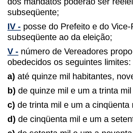
dos mandatos poderão ser reelei
subseqüente;
IV -
posse do Prefeito e do Vice-P
subseqüente ao da eleição;
V -
número de Vereadores propor
obedecidos os seguintes limites:
a)
até quinze mil habitantes, no
b)
de quinze mil e um a trinta mi
c)
de trinta mil e um a cinqüenta
d)
de cinqüenta mil e um a seten