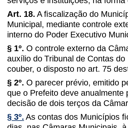
serviços e instituições, na forma 
Art. 18.
A ﬁscalização do Municíp
Municipal, mediante controle ext
interno do Poder Executivo Munici
§ 1º.
O controle externo da Câma
auxílio do Tribunal de Contas do
couber, o disposto no art. 75 des
§ 2º.
O parecer prévio, emitido 
que o Prefeito deve anualmente p
decisão de dois terços da Câmar
§ 3º.
As contas dos Municípios ﬁ
dias, nas Câmaras Municipais, à 