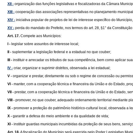
XII -
organização das funções legislativas e fiscalizadoras da Câmara Municip
XIII -
cooperação das associações representativas no planejamento municipal
XIV -
iniciativa popular de projetos de lei de interesse específico do Municípi
XV -
perda do mandato do Prefeito, nos termos do art. 28, §1° da Constituição
Art. 17.
Compete aos Municípios:
I -
legislar sobre assuntos de interesse local;
II -
suplementar a legislação federal e a estadual no que couber;
III -
instituir e arrecadar os tributos de sua competência, bem como aplicar su
IV -
criar, organizar e suprimir distritos, observada a lei estadual;
V -
organizar e prestar, diretamente ou sob o regime de concessão ou permissão
VI -
manter, com a cooperação técnica e ﬁnanceira da União e do Estado, pro
VII -
prestar, com a cooperação técnica e ﬁnanceira da União e do Estado, se
VIII -
promover, no que couber, adequado ordenamento territorial mediante pl
IX -
promover a proteção do patrimônio histórico-cultural local, observada a le
X -
garantir a defesa do meio ambiente e da qualidade de vida;
XI -
instituir guardas municipais incumbidas da proteção de seus bens, serviços
Art. 18.
A ﬁscalização do Município será exercida pelo Poder Legislativo Munic