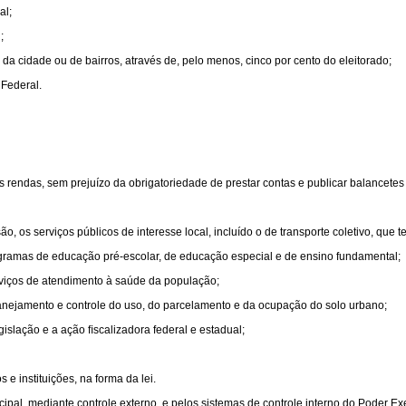
al;
;
o, da cidade ou de bairros, através de, pelo menos, cinco por cento do eleitorado;
 Federal.
as rendas, sem prejuízo da obrigatoriedade de prestar contas e publicar balancetes
, os serviços públicos de interesse local, incluído o de transporte coletivo, que t
gramas de educação pré-escolar, de educação especial e de ensino fundamental;
rviços de atendimento à saúde da população;
anejamento e controle do uso, do parcelamento e da ocupação do solo urbano;
gislação e a ação ﬁscalizadora federal e estadual;
 e instituições, na forma da lei.
ipal, mediante controle externo, e pelos sistemas de controle interno do Poder Exe