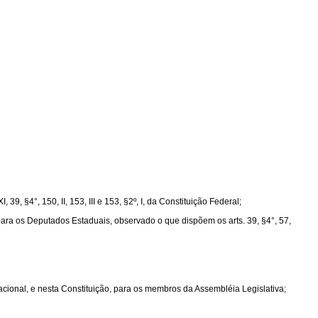
9, §4°, 150, II, 153, III e 153, §2º, I, da Constituição Federal;
 para os Deputados Estaduais, observado o que dispõem os arts. 39, §4°, 57,
acional, e nesta Constituição, para os membros da Assembléia Legislativa;