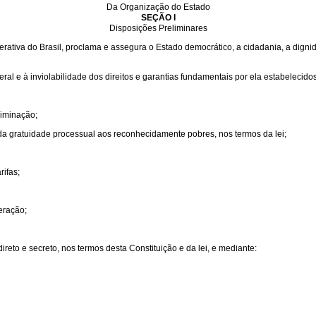
Da Organização do Estado
SEÇÃO I
Disposições Preliminares
ativa do Brasil, proclama e assegura o Estado democrático, a cidadania, a dignida
ral e à inviolabilidade dos direitos e garantias fundamentais por ela estabelecidos
riminação;
 da gratuidade processual aos reconhecidamente pobres, nos termos da lei;
rifas;
eração;
ireto e secreto, nos termos desta Constituição e da lei, e mediante: