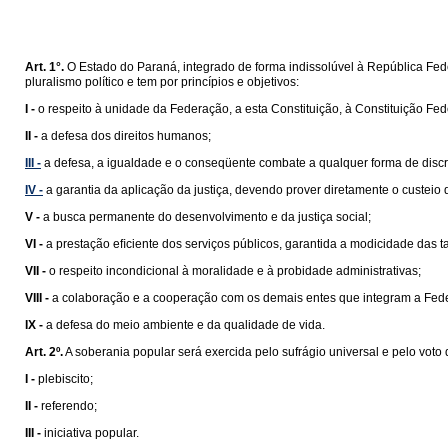
Art. 1°.
O Estado do Paraná, integrado de forma indissolúvel à República Feder
pluralismo político e tem por princípios e objetivos:
I -
o respeito à unidade da Federação, a esta Constituição, à Constituição Fede
II -
a defesa dos direitos humanos;
III -
a defesa, a igualdade e o conseqüente combate a qualquer forma de disc
IV -
a garantia da aplicação da justiça, devendo prover diretamente o custeio
V -
a busca permanente do desenvolvimento e da justiça social;
VI -
a prestação eﬁciente dos serviços públicos, garantida a modicidade das ta
VII -
o respeito incondicional à moralidade e à probidade administrativas;
VIII -
a colaboração e a cooperação com os demais entes que integram a Fed
IX -
a defesa do meio ambiente e da qualidade de vida.
Art. 2º.
A soberania popular será exercida pelo sufrágio universal e pelo voto d
I -
plebiscito;
II -
referendo;
III -
iniciativa popular.