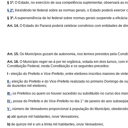
§ 1º.
O Estado, no exercício de sua competência suplementar, observará as n
§ 2º.
Inexistindo lei federal sobre as normas gerais, o Estado poderá exercer 
§ 3º.
A superveniência de lei federal sobre normas gerais suspende a eﬁcácia da
Art. 14.
O Estado do Paraná poderá celebrar convênios com entidades de direi
Art. 15.
Os Municípios gozam de autonomia, nos termos previstos pela Constit
Art. 16.
O Município reger-se-á por lei orgânica, votada em dois turnos, com 
Constituição Federal, nesta Constituição e os seguintes preceitos:
I -
eleição do Prefeito e Vice-Prefeito, entre eleitores inscritos maiores de v
II -
eleição do Prefeito e do Vice-Prefeito realizada no primeiro Domingo de 
de duzentos mil eleitores;
III -
os Prefeitos ou quem os houver sucedido ou substituído no curso dos man
IV -
posse do Prefeito e do Vice-Prefeito no dia 1° de janeiro do ano subseqüe
V -
número de Vereadores proporcional à população do Município, obedecidos 
a)
até quinze mil habitantes, nove Vereadores;
b)
de quinze mil e um a trinta mil habitantes, onze Vereadores;