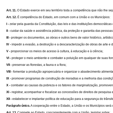
Art. 11.
O Estado exerce em seu território toda a competência que não lhe sej
Art. 12.
É competência do Estado, em comum com a União e os Municípios:
I -
zelar pela guarda da Constituição, das leis e das instituições democráticas
II -
cuidar da saúde e assistência pública, da proteção e garantia das pessoas
III -
proteger os documentos, as obras e outros bens de valor histórico, artísti
IV -
impedir a evasão, a destruição e a descaracterização de obras de arte e de 
V -
proporcionar os meios de acesso à cultura, à educação e à ciência;
VI -
proteger o meio ambiente e combater a poluição em qualquer de suas fo
VII -
preservar as ﬂorestas, a fauna e a ﬂora;
VIII -
fomentar a produção agropecuária e organizar o abastecimento alimenta
IX -
promover programas de construção de moradias e a melhoria das condiçõ
X -
combater as causas da pobreza e os fatores de marginalização, promovend
XI -
registrar, acompanhar e ﬁscalizar as concessões de direitos de pesquisa e
XII -
estabelecer e implantar política de educação para a segurança do trânsit
Parágrafo único.
A cooperação entre o Estado, a União e os Municípios será 
Art. 13.
Compete ao Estado, concorrentemente com a União, legislar sobre: