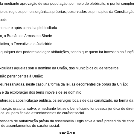
rada mediante aprovação de sua população, por meio de plebiscito, e por lei comple
ios, regidos por leis orgânicas próprias, observados os princípios da Constituição
 sede.
ntar e após consulta plebiscitaria.
o, o Brasão de Armas e o Sinete.
tivo, o Executivo e o Judiciário.
 qualquer dos poderes delegar atribuições, sendo que quem for investido na funç
excluídas aquelas sob o domínio da União, dos Municípios ou de terceiros;
o, não pertencentes à União;
, ressalvadas, neste caso, na forma da lei, as decorrentes de obras da União;
a e da exploração dos bens imóveis de se domínio.
orgada após licitação pública, os serviços locais de gás canalizado, na forma da 
ação gratuita, salvo, e mediante lei, se o beneﬁciário for pessoa jurídica de dire
lica, ou para ﬁns de assentamentos de caráter social.
ependerá de autorização prévia da Assembléia Legislativa e será precedida de con
ns de assentamentos de caráter social.
SEÇÃO II