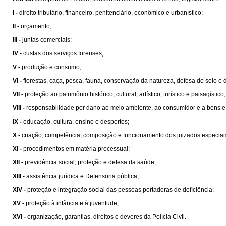
I -
direito tributário, ﬁnanceiro, penitenciário, econômico e urbanístico;
II -
orçamento;
III -
juntas comerciais;
IV -
custas dos serviços forenses;
V -
produção e consumo;
VI -
ﬂorestas, caça, pesca, fauna, conservação da natureza, defesa do solo e 
VII -
proteção ao patrimônio histórico, cultural, artístico, turístico e paisagístico;
VIII -
responsabilidade por dano ao meio ambiente, ao consumidor e a bens e direit
IX -
educação, cultura, ensino e desportos;
X -
criação, competência, composição e funcionamento dos juizados especiais de
XI -
procedimentos em matéria processual;
XII -
previdência social, proteção e defesa da saúde;
XIII -
assistência jurídica e Defensoria pública;
XIV -
proteção e integração social das pessoas portadoras de deﬁciência;
XV -
proteção à infância e à juventude;
XVI -
organização, garantias, direitos e deveres da Polícia Civil.