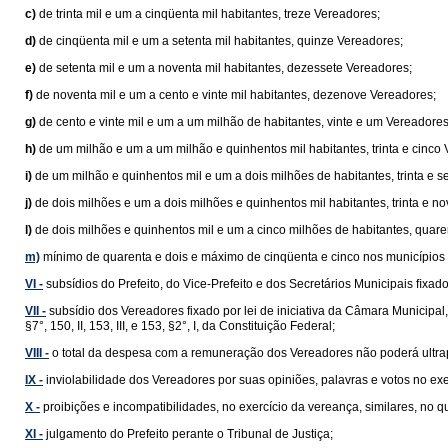
c)
de trinta mil e um a cinqüenta mil habitantes, treze Vereadores;
d)
de cinqüenta mil e um a setenta mil habitantes, quinze Vereadores;
e)
de setenta mil e um a noventa mil habitantes, dezessete Vereadores;
f)
de noventa mil e um a cento e vinte mil habitantes, dezenove Vereadores;
g)
de cento e vinte mil e um a um milhão de habitantes, vinte e um Vereadores
h)
de um milhão e um a um milhão e quinhentos mil habitantes, trinta e cinco
i)
de um milhão e quinhentos mil e um a dois milhões de habitantes, trinta e s
j)
de dois milhões e um a dois milhões e quinhentos mil habitantes, trinta e n
l)
de dois milhões e quinhentos mil e um a cinco milhões de habitantes, quar
m)
mínimo de quarenta e dois e máximo de cinqüenta e cinco nos municípios 
VI -
subsídios do Prefeito, do Vice-Prefeito e dos Secretários Municipais ﬁxados 
VII -
subsídio dos Vereadores fixado por lei de iniciativa da Câmara Municipal
§7°, 150, II, 153, III, e 153, §2°, I, da Constituição Federal;
VIII -
o total da despesa com a remuneração dos Vereadores não poderá ultrap
IX -
inviolabilidade dos Vereadores por suas opiniões, palavras e votos no ex
X -
proibições e incompatibilidades, no exercício da vereança, similares, no
XI -
julgamento do Prefeito perante o Tribunal de Justiça;