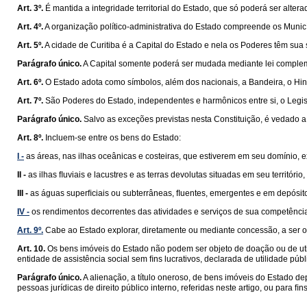
Art. 3º.
É mantida a integridade territorial do Estado, que só poderá ser alte
Art. 4º.
A organização político-administrativa do Estado compreende os Municíp
Art. 5º.
A cidade de Curitiba é a Capital do Estado e nela os Poderes têm sua
Parágrafo único.
A Capital somente poderá ser mudada mediante lei compleme
Art. 6º.
O Estado adota como símbolos, além dos nacionais, a Bandeira, o Hin
Art. 7º.
São Poderes do Estado, independentes e harmônicos entre si, o Legisla
Parágrafo único.
Salvo as exceções previstas nesta Constituição, é vedado a
Art. 8º.
Incluem-se entre os bens do Estado:
I -
as áreas, nas ilhas oceânicas e costeiras, que estiverem em seu domínio, 
II -
as ilhas ﬂuviais e lacustres e as terras devolutas situadas em seu territóri
III -
as águas superﬁciais ou subterrâneas, ﬂuentes, emergentes e em depósitos
IV -
os rendimentos decorrentes das atividades e serviços de sua competênci
Art. 9º.
Cabe ao Estado explorar, diretamente ou mediante concessão, a ser out
Art. 10.
Os bens imóveis do Estado não podem ser objeto de doação ou de utiliz
entidade de assistência social sem ﬁns lucrativos, declarada de utilidade púb
Parágrafo único.
A alienação, a título oneroso, de bens imóveis do Estado d
pessoas jurídicas de direito público interno, referidas neste artigo, ou para ﬁ