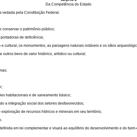
Da Competência do Estado
a vedada pela Constituição Federal.
 e conservar o patrimônio público;
 portadoras de deﬁciência;
co e cultural, os monumentos, as paisagens naturais notáveis e os sítios arqueológic
outros bens de valor histórico, artístico ou cultural;
rmas;
r;
es habitacionais e de saneamento básico;
o a integração social dos setores desfavorecidos;
 exploração de recursos hídricos e minerais em seu território;
o.
deﬁnida em lei complementar e visará ao equilíbrio do desenvolvimento e do bem-e