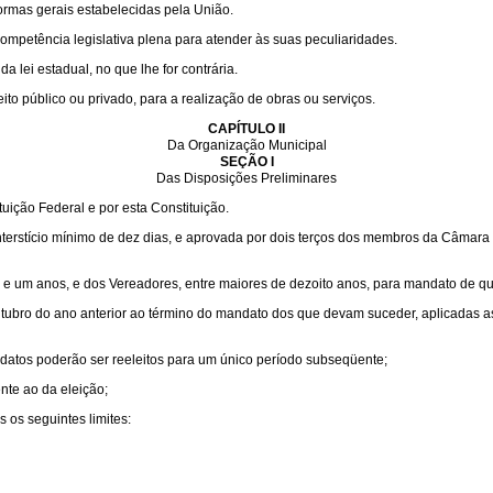
ormas gerais estabelecidas pela União.
competência legislativa plena para atender às suas peculiaridades.
 lei estadual, no que lhe for contrária.
to público ou privado, para a realização de obras ou serviços.
CAPÍTULO II
Da Organização Municipal
SEÇÃO I
Das Disposições Preliminares
uição Federal e por esta Constituição.
interstício mínimo de dez dias, e aprovada por dois terços dos membros da Câmara
inte e um anos, e dos Vereadores, entre maiores de dezoito anos, para mandato de qu
outubro do ano anterior ao término do mandato dos que devam suceder, aplicadas a
datos poderão ser reeleitos para um único período subseqüente;
nte ao da eleição;
os seguintes limites: