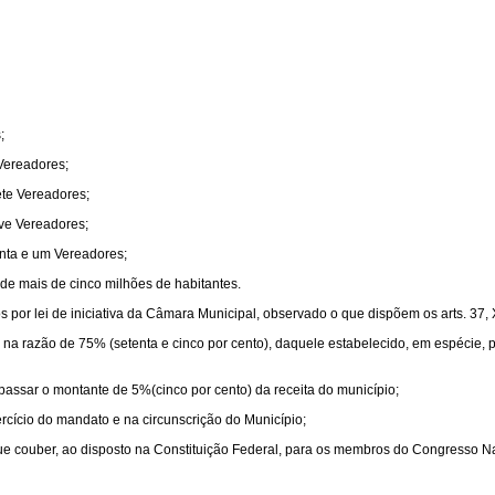
;
 Vereadores;
ete Vereadores;
ove Vereadores;
enta e um Vereadores;
de mais de cinco milhões de habitantes.
por lei de iniciativa da Câmara Municipal, observado o que dispõem os arts. 37, XI, 3
, na razão de 75% (setenta e cinco por cento), daquele estabelecido, em espécie,
assar o montante de 5%(cinco por cento) da receita do município;
ercício do mandato e na circunscrição do Município;
 que couber, ao disposto na Constituição Federal, para os membros do Congresso N