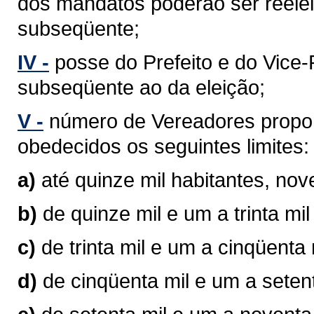
dos mandatos poderão ser reelei
subseqüente;
IV -
posse do Prefeito e do Vice-P
subseqüente ao da eleição;
V -
número de Vereadores propor
obedecidos os seguintes limites:
a)
até quinze mil habitantes, no
b)
de quinze mil e um a trinta mi
c)
de trinta mil e um a cinqüenta
d)
de cinqüenta mil e um a seten