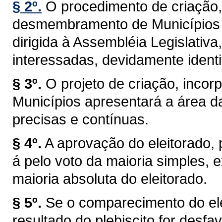
§ 2º.
O procedimento de criação,
desmembramento de Municípios t
dirigida à Assembléia Legislativa
interessadas, devidamente identi
§ 3º.
O projeto de criação, inc
Municípios apresentará a área d
precisas e contínuas.
§ 4º.
A aprovação do eleitorado, pr
á pelo voto da maioria simples,
maioria absoluta do eleitorado.
§ 5º.
Se o comparecimento do elei
resultado do plebiscito for desf