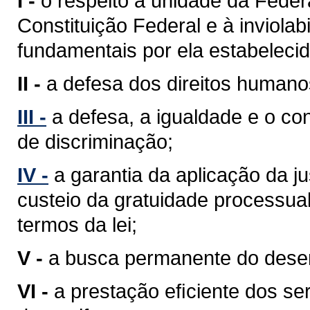
I -
o respeito à unidade da Feder
Constituição Federal e à inviolabi
fundamentais por ela estabelecid
II -
a defesa dos direitos humano
III -
a defesa, a igualdade e o c
de discriminação;
IV -
a garantia da aplicação da j
custeio da gratuidade processua
termos da lei;
V -
a busca permanente do desenv
VI -
a prestação eﬁciente dos ser