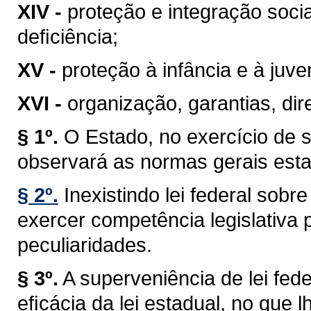
XIV -
proteção e integração soci
deﬁciência;
XV -
proteção à infância e à juve
XVI -
organização, garantias, dire
§ 1º.
O Estado, no exercício de 
observará as normas gerais esta
§ 2º.
Inexistindo lei federal sob
exercer competência legislativa 
peculiaridades.
§ 3º.
A superveniência de lei fe
eﬁcácia da lei estadual, no que lh