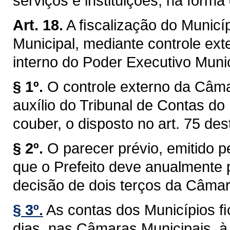
serviços e instituições, na forma 
Art. 18.
A ﬁscalização do Municíp
Municipal, mediante controle ext
interno do Poder Executivo Munici
§ 1º.
O controle externo da Câma
auxílio do Tribunal de Contas do
couber, o disposto no art. 75 des
§ 2º.
O parecer prévio, emitido 
que o Prefeito deve anualmente p
decisão de dois terços da Câmar
§ 3º.
As contas dos Municípios ﬁ
dias, nas Câmaras Municipais, à 