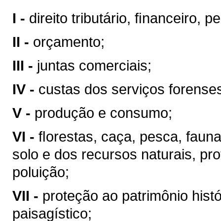
I -
direito tributário, ﬁnanceiro, 
II -
orçamento;
III -
juntas comerciais;
IV -
custas dos serviços forense
V -
produção e consumo;
VI -
ﬂorestas, caça, pesca, faun
solo e dos recursos naturais, pr
poluição;
VII -
proteção ao patrimônio históri
paisagístico;