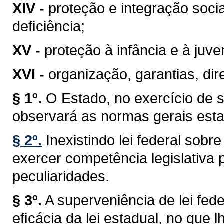
XIV -
proteção e integração soci
deﬁciência;
XV -
proteção à infância e à juve
XVI -
organização, garantias, dire
§ 1º.
O Estado, no exercício de 
observará as normas gerais esta
§ 2º.
Inexistindo lei federal sob
exercer competência legislativa 
peculiaridades.
§ 3º.
A superveniência de lei fe
eﬁcácia da lei estadual, no que lh