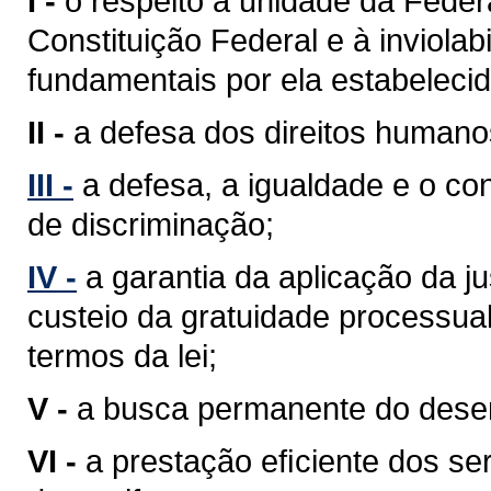
I -
o respeito à unidade da Feder
Constituição Federal e à inviolabi
fundamentais por ela estabelecid
II -
a defesa dos direitos humano
III -
a defesa, a igualdade e o c
de discriminação;
IV -
a garantia da aplicação da j
custeio da gratuidade processua
termos da lei;
V -
a busca permanente do desenv
VI -
a prestação eﬁciente dos ser