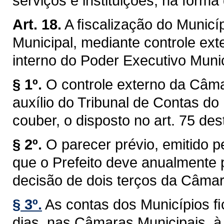
serviços e instituições, na forma 
Art. 18.
A ﬁscalização do Municíp
Municipal, mediante controle ext
interno do Poder Executivo Munici
§ 1º.
O controle externo da Câma
auxílio do Tribunal de Contas do
couber, o disposto no art. 75 des
§ 2º.
O parecer prévio, emitido 
que o Prefeito deve anualmente p
decisão de dois terços da Câmar
§ 3º.
As contas dos Municípios ﬁ
dias, nas Câmaras Municipais, à 