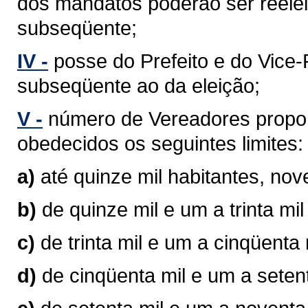
dos mandatos poderão ser reelei
subseqüente;
IV -
posse do Prefeito e do Vice-P
subseqüente ao da eleição;
V -
número de Vereadores propor
obedecidos os seguintes limites:
a)
até quinze mil habitantes, no
b)
de quinze mil e um a trinta mi
c)
de trinta mil e um a cinqüenta
d)
de cinqüenta mil e um a seten