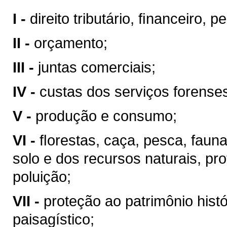
I -
direito tributário, ﬁnanceiro, 
II -
orçamento;
III -
juntas comerciais;
IV -
custas dos serviços forense
V -
produção e consumo;
VI -
ﬂorestas, caça, pesca, faun
solo e dos recursos naturais, pr
poluição;
VII -
proteção ao patrimônio históri
paisagístico;