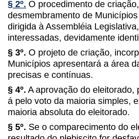
§ 2º.
O procedimento de criação,
desmembramento de Municípios t
dirigida à Assembléia Legislativa
interessadas, devidamente identi
§ 3º.
O projeto de criação, inc
Municípios apresentará a área d
precisas e contínuas.
§ 4º.
A aprovação do eleitorado, pr
á pelo voto da maioria simples,
maioria absoluta do eleitorado.
§ 5º.
Se o comparecimento do elei
resultado do plebiscito for desf