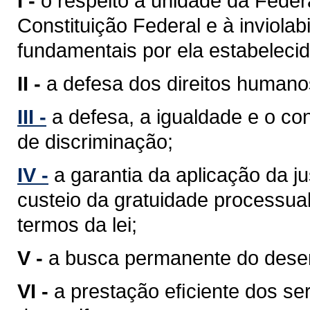
I -
o respeito à unidade da Feder
Constituição Federal e à inviolabi
fundamentais por ela estabelecid
II -
a defesa dos direitos humano
III -
a defesa, a igualdade e o c
de discriminação;
IV -
a garantia da aplicação da j
custeio da gratuidade processua
termos da lei;
V -
a busca permanente do desenv
VI -
a prestação eﬁciente dos ser