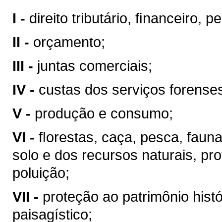
I -
direito tributário, ﬁnanceiro, 
II -
orçamento;
III -
juntas comerciais;
IV -
custas dos serviços forense
V -
produção e consumo;
VI -
ﬂorestas, caça, pesca, faun
solo e dos recursos naturais, pr
poluição;
VII -
proteção ao patrimônio históri
paisagístico;