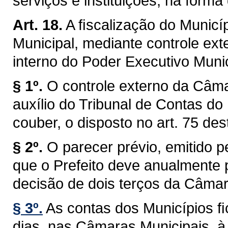
serviços e instituições, na forma 
Art. 18.
A ﬁscalização do Municíp
Municipal, mediante controle ext
interno do Poder Executivo Munici
§ 1º.
O controle externo da Câma
auxílio do Tribunal de Contas do
couber, o disposto no art. 75 des
§ 2º.
O parecer prévio, emitido 
que o Prefeito deve anualmente p
decisão de dois terços da Câmar
§ 3º.
As contas dos Municípios ﬁ
dias, nas Câmaras Municipais, à 