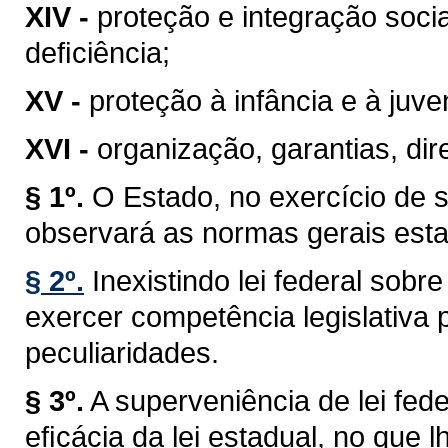
XIV -
proteção e integração soci
deﬁciência;
XV -
proteção à infância e à juve
XVI -
organização, garantias, dire
§ 1º.
O Estado, no exercício de 
observará as normas gerais esta
§ 2º.
Inexistindo lei federal sob
exercer competência legislativa 
peculiaridades.
§ 3º.
A superveniência de lei fe
eﬁcácia da lei estadual, no que lh