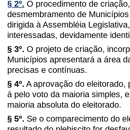
§ 2º.
O procedimento de criação,
desmembramento de Municípios t
dirigida à Assembléia Legislativa
interessadas, devidamente identi
§ 3º.
O projeto de criação, inc
Municípios apresentará a área d
precisas e contínuas.
§ 4º.
A aprovação do eleitorado, pr
á pelo voto da maioria simples,
maioria absoluta do eleitorado.
§ 5º.
Se o comparecimento do elei
resultado do plebiscito for desf