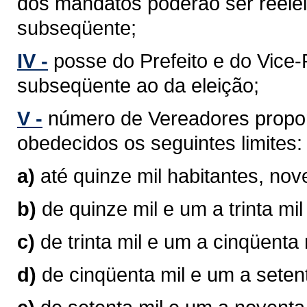
dos mandatos poderão ser reelei
subseqüente;
IV -
posse do Prefeito e do Vice-P
subseqüente ao da eleição;
V -
número de Vereadores propor
obedecidos os seguintes limites:
a)
até quinze mil habitantes, no
b)
de quinze mil e um a trinta mi
c)
de trinta mil e um a cinqüenta
d)
de cinqüenta mil e um a seten