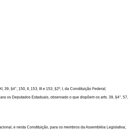
9, §4°, 150, II, 153, III e 153, §2º, I, da Constituição Federal;
 para os Deputados Estaduais, observado o que dispõem os arts. 39, §4°, 57,
acional, e nesta Constituição, para os membros da Assembléia Legislativa;