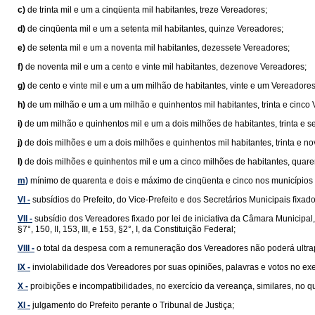
c)
de trinta mil e um a cinqüenta mil habitantes, treze Vereadores;
d)
de cinqüenta mil e um a setenta mil habitantes, quinze Vereadores;
e)
de setenta mil e um a noventa mil habitantes, dezessete Vereadores;
f)
de noventa mil e um a cento e vinte mil habitantes, dezenove Vereadores;
g)
de cento e vinte mil e um a um milhão de habitantes, vinte e um Vereadores
h)
de um milhão e um a um milhão e quinhentos mil habitantes, trinta e cinco
i)
de um milhão e quinhentos mil e um a dois milhões de habitantes, trinta e s
j)
de dois milhões e um a dois milhões e quinhentos mil habitantes, trinta e n
l)
de dois milhões e quinhentos mil e um a cinco milhões de habitantes, quar
m)
mínimo de quarenta e dois e máximo de cinqüenta e cinco nos municípios 
VI -
subsídios do Prefeito, do Vice-Prefeito e dos Secretários Municipais ﬁxados 
VII -
subsídio dos Vereadores fixado por lei de iniciativa da Câmara Municipal
§7°, 150, II, 153, III, e 153, §2°, I, da Constituição Federal;
VIII -
o total da despesa com a remuneração dos Vereadores não poderá ultrap
IX -
inviolabilidade dos Vereadores por suas opiniões, palavras e votos no ex
X -
proibições e incompatibilidades, no exercício da vereança, similares, no
XI -
julgamento do Prefeito perante o Tribunal de Justiça;