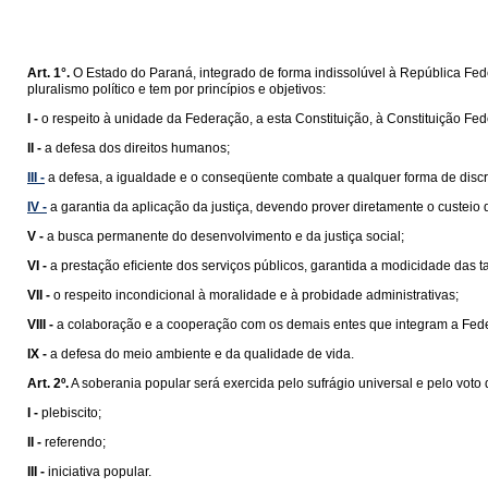
Art. 1°.
O Estado do Paraná, integrado de forma indissolúvel à República Feder
pluralismo político e tem por princípios e objetivos:
I -
o respeito à unidade da Federação, a esta Constituição, à Constituição Fede
II -
a defesa dos direitos humanos;
III -
a defesa, a igualdade e o conseqüente combate a qualquer forma de disc
IV -
a garantia da aplicação da justiça, devendo prover diretamente o custeio
V -
a busca permanente do desenvolvimento e da justiça social;
VI -
a prestação eﬁciente dos serviços públicos, garantida a modicidade das ta
VII -
o respeito incondicional à moralidade e à probidade administrativas;
VIII -
a colaboração e a cooperação com os demais entes que integram a Fed
IX -
a defesa do meio ambiente e da qualidade de vida.
Art. 2º.
A soberania popular será exercida pelo sufrágio universal e pelo voto d
I -
plebiscito;
II -
referendo;
III -
iniciativa popular.