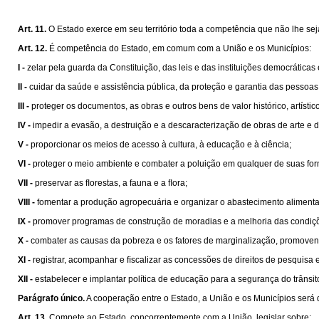
Art. 11.
O Estado exerce em seu território toda a competência que não lhe sej
Art. 12.
É competência do Estado, em comum com a União e os Municípios:
I -
zelar pela guarda da Constituição, das leis e das instituições democráticas
II -
cuidar da saúde e assistência pública, da proteção e garantia das pessoas
III -
proteger os documentos, as obras e outros bens de valor histórico, artísti
IV -
impedir a evasão, a destruição e a descaracterização de obras de arte e de 
V -
proporcionar os meios de acesso à cultura, à educação e à ciência;
VI -
proteger o meio ambiente e combater a poluição em qualquer de suas fo
VII -
preservar as ﬂorestas, a fauna e a ﬂora;
VIII -
fomentar a produção agropecuária e organizar o abastecimento alimenta
IX -
promover programas de construção de moradias e a melhoria das condiçõ
X -
combater as causas da pobreza e os fatores de marginalização, promovend
XI -
registrar, acompanhar e ﬁscalizar as concessões de direitos de pesquisa e
XII -
estabelecer e implantar política de educação para a segurança do trânsit
Parágrafo único.
A cooperação entre o Estado, a União e os Municípios será 
Art. 13.
Compete ao Estado, concorrentemente com a União, legislar sobre: