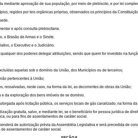
rada mediante aprovação de sua população, por meio de plebiscito, e por lei comple
ios, regidos por leis orgânicas próprias, observados os princípios da Constituição
 sede.
ntar e após consulta plebiscitaria.
o, o Brasão de Armas e o Sinete.
tivo, o Executivo e o Judiciário.
 qualquer dos poderes delegar atribuições, sendo que quem for investido na funç
excluídas aquelas sob o domínio da União, dos Municípios ou de terceiros;
o, não pertencentes à União;
, ressalvadas, neste caso, na forma da lei, as decorrentes de obras da União;
a e da exploração dos bens imóveis de se domínio.
orgada após licitação pública, os serviços locais de gás canalizado, na forma da 
ação gratuita, salvo, e mediante lei, se o beneﬁciário for pessoa jurídica de dire
lica, ou para ﬁns de assentamentos de caráter social.
ependerá de autorização prévia da Assembléia Legislativa e será precedida de con
ns de assentamentos de caráter social.
SEÇÃO II