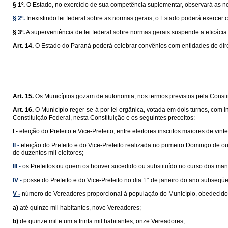
§ 1º.
O Estado, no exercício de sua competência suplementar, observará as n
§ 2º.
Inexistindo lei federal sobre as normas gerais, o Estado poderá exercer 
§ 3º.
A superveniência de lei federal sobre normas gerais suspende a eﬁcácia da
Art. 14.
O Estado do Paraná poderá celebrar convênios com entidades de direi
Art. 15.
Os Municípios gozam de autonomia, nos termos previstos pela Constit
Art. 16.
O Município reger-se-á por lei orgânica, votada em dois turnos, com 
Constituição Federal, nesta Constituição e os seguintes preceitos:
I -
eleição do Prefeito e Vice-Prefeito, entre eleitores inscritos maiores de v
II -
eleição do Prefeito e do Vice-Prefeito realizada no primeiro Domingo de 
de duzentos mil eleitores;
III -
os Prefeitos ou quem os houver sucedido ou substituído no curso dos man
IV -
posse do Prefeito e do Vice-Prefeito no dia 1° de janeiro do ano subseqüe
V -
número de Vereadores proporcional à população do Município, obedecidos 
a)
até quinze mil habitantes, nove Vereadores;
b)
de quinze mil e um a trinta mil habitantes, onze Vereadores;