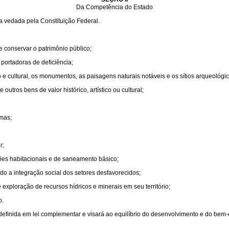
Da Competência do Estado
a vedada pela Constituição Federal.
 e conservar o patrimônio público;
 portadoras de deﬁciência;
co e cultural, os monumentos, as paisagens naturais notáveis e os sítios arqueológic
outros bens de valor histórico, artístico ou cultural;
rmas;
r;
es habitacionais e de saneamento básico;
o a integração social dos setores desfavorecidos;
 exploração de recursos hídricos e minerais em seu território;
o.
deﬁnida em lei complementar e visará ao equilíbrio do desenvolvimento e do bem-e