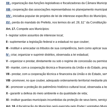
XII -
organização das funções legislativas e fiscalizadoras da Câmara Municip
XIII -
cooperação das associações representativas no planejamento municipal
XIV -
iniciativa popular de projetos de lei de interesse específico do Municípi
XV -
perda do mandato do Prefeito, nos termos do art. 28, §1° da Constituição
Art. 17.
Compete aos Municípios:
I -
legislar sobre assuntos de interesse local;
II -
suplementar a legislação federal e a estadual no que couber;
III -
instituir e arrecadar os tributos de sua competência, bem como aplicar su
IV -
criar, organizar e suprimir distritos, observada a lei estadual;
V -
organizar e prestar, diretamente ou sob o regime de concessão ou permissão
VI -
manter, com a cooperação técnica e ﬁnanceira da União e do Estado, pro
VII -
prestar, com a cooperação técnica e ﬁnanceira da União e do Estado, se
VIII -
promover, no que couber, adequado ordenamento territorial mediante pl
IX -
promover a proteção do patrimônio histórico-cultural local, observada a le
X -
garantir a defesa do meio ambiente e da qualidade de vida;
XI -
instituir guardas municipais incumbidas da proteção de seus bens, serviços
Art. 18.
A ﬁscalização do Município será exercida pelo Poder Legislativo Munic