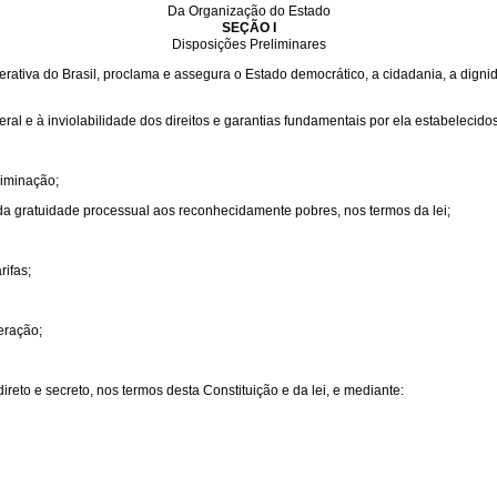
Da Organização do Estado
SEÇÃO I
Disposições Preliminares
ativa do Brasil, proclama e assegura o Estado democrático, a cidadania, a dignida
ral e à inviolabilidade dos direitos e garantias fundamentais por ela estabelecidos
riminação;
 da gratuidade processual aos reconhecidamente pobres, nos termos da lei;
rifas;
eração;
ireto e secreto, nos termos desta Constituição e da lei, e mediante: