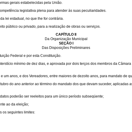
ormas gerais estabelecidas pela União.
competência legislativa plena para atender às suas peculiaridades.
 lei estadual, no que lhe for contrária.
to público ou privado, para a realização de obras ou serviços.
CAPÍTULO II
Da Organização Municipal
SEÇÃO I
Das Disposições Preliminares
uição Federal e por esta Constituição.
interstício mínimo de dez dias, e aprovada por dois terços dos membros da Câmara
inte e um anos, e dos Vereadores, entre maiores de dezoito anos, para mandato de qu
outubro do ano anterior ao término do mandato dos que devam suceder, aplicadas a
datos poderão ser reeleitos para um único período subseqüente;
nte ao da eleição;
os seguintes limites: