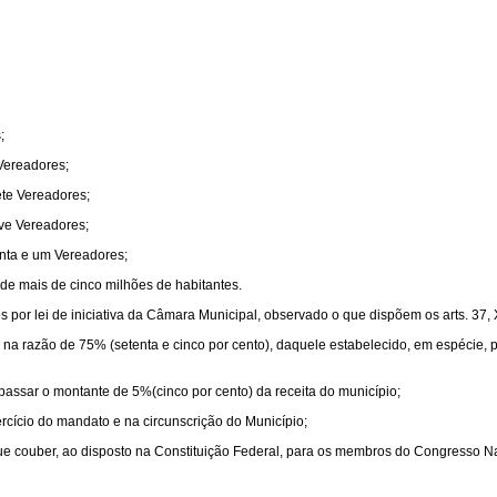
;
 Vereadores;
ete Vereadores;
ove Vereadores;
enta e um Vereadores;
de mais de cinco milhões de habitantes.
por lei de iniciativa da Câmara Municipal, observado o que dispõem os arts. 37, XI, 3
, na razão de 75% (setenta e cinco por cento), daquele estabelecido, em espécie,
assar o montante de 5%(cinco por cento) da receita do município;
ercício do mandato e na circunscrição do Município;
 que couber, ao disposto na Constituição Federal, para os membros do Congresso N