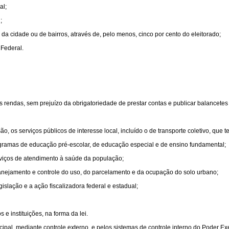
al;
;
o, da cidade ou de bairros, através de, pelo menos, cinco por cento do eleitorado;
 Federal.
as rendas, sem prejuízo da obrigatoriedade de prestar contas e publicar balancetes
, os serviços públicos de interesse local, incluído o de transporte coletivo, que t
gramas de educação pré-escolar, de educação especial e de ensino fundamental;
rviços de atendimento à saúde da população;
anejamento e controle do uso, do parcelamento e da ocupação do solo urbano;
gislação e a ação ﬁscalizadora federal e estadual;
 e instituições, na forma da lei.
ipal, mediante controle externo, e pelos sistemas de controle interno do Poder Exe