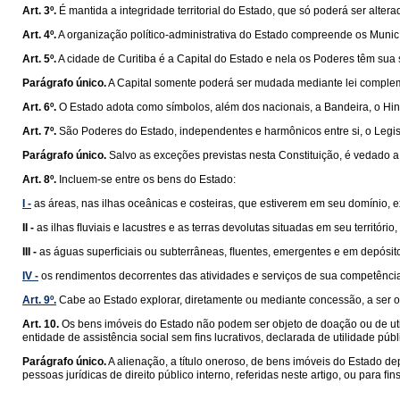
Art. 3º.
É mantida a integridade territorial do Estado, que só poderá ser alte
Art. 4º.
A organização político-administrativa do Estado compreende os Municíp
Art. 5º.
A cidade de Curitiba é a Capital do Estado e nela os Poderes têm sua
Parágrafo único.
A Capital somente poderá ser mudada mediante lei compleme
Art. 6º.
O Estado adota como símbolos, além dos nacionais, a Bandeira, o Hin
Art. 7º.
São Poderes do Estado, independentes e harmônicos entre si, o Legisla
Parágrafo único.
Salvo as exceções previstas nesta Constituição, é vedado a
Art. 8º.
Incluem-se entre os bens do Estado:
I -
as áreas, nas ilhas oceânicas e costeiras, que estiverem em seu domínio, 
II -
as ilhas ﬂuviais e lacustres e as terras devolutas situadas em seu territóri
III -
as águas superﬁciais ou subterrâneas, ﬂuentes, emergentes e em depósitos
IV -
os rendimentos decorrentes das atividades e serviços de sua competênci
Art. 9º.
Cabe ao Estado explorar, diretamente ou mediante concessão, a ser out
Art. 10.
Os bens imóveis do Estado não podem ser objeto de doação ou de utiliz
entidade de assistência social sem ﬁns lucrativos, declarada de utilidade púb
Parágrafo único.
A alienação, a título oneroso, de bens imóveis do Estado d
pessoas jurídicas de direito público interno, referidas neste artigo, ou para ﬁ