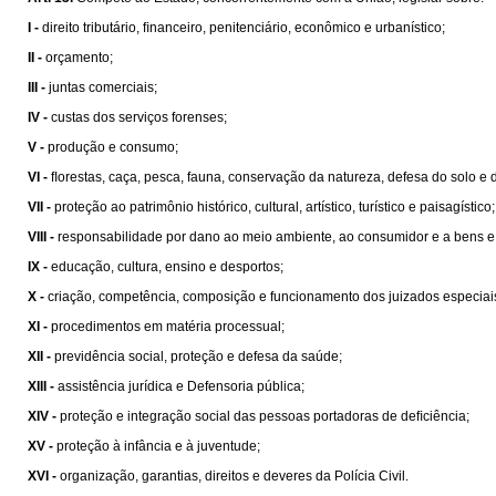
I -
direito tributário, ﬁnanceiro, penitenciário, econômico e urbanístico;
II -
orçamento;
III -
juntas comerciais;
IV -
custas dos serviços forenses;
V -
produção e consumo;
VI -
ﬂorestas, caça, pesca, fauna, conservação da natureza, defesa do solo e 
VII -
proteção ao patrimônio histórico, cultural, artístico, turístico e paisagístico;
VIII -
responsabilidade por dano ao meio ambiente, ao consumidor e a bens e direit
IX -
educação, cultura, ensino e desportos;
X -
criação, competência, composição e funcionamento dos juizados especiais de
XI -
procedimentos em matéria processual;
XII -
previdência social, proteção e defesa da saúde;
XIII -
assistência jurídica e Defensoria pública;
XIV -
proteção e integração social das pessoas portadoras de deﬁciência;
XV -
proteção à infância e à juventude;
XVI -
organização, garantias, direitos e deveres da Polícia Civil.