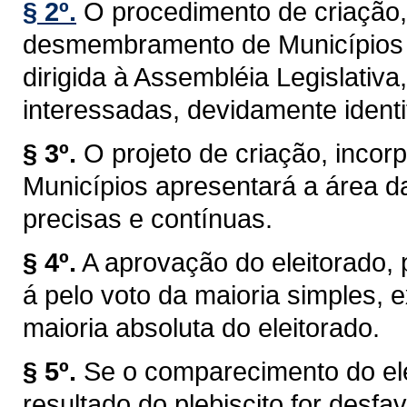
§ 2º.
O procedimento de criação,
desmembramento de Municípios t
dirigida à Assembléia Legislativa
interessadas, devidamente identi
§ 3º.
O projeto de criação, inc
Municípios apresentará a área d
precisas e contínuas.
§ 4º.
A aprovação do eleitorado, pr
á pelo voto da maioria simples,
maioria absoluta do eleitorado.
§ 5º.
Se o comparecimento do elei
resultado do plebiscito for desf