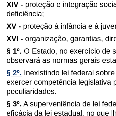
XIV -
proteção e integração soci
deﬁciência;
XV -
proteção à infância e à juve
XVI -
organização, garantias, dire
§ 1º.
O Estado, no exercício de 
observará as normas gerais esta
§ 2º.
Inexistindo lei federal sob
exercer competência legislativa 
peculiaridades.
§ 3º.
A superveniência de lei fe
eﬁcácia da lei estadual, no que lh