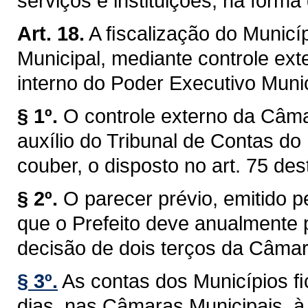
serviços e instituições, na forma 
Art. 18.
A ﬁscalização do Municíp
Municipal, mediante controle ext
interno do Poder Executivo Munici
§ 1º.
O controle externo da Câma
auxílio do Tribunal de Contas do
couber, o disposto no art. 75 des
§ 2º.
O parecer prévio, emitido 
que o Prefeito deve anualmente p
decisão de dois terços da Câmar
§ 3º.
As contas dos Municípios ﬁ
dias, nas Câmaras Municipais, à 