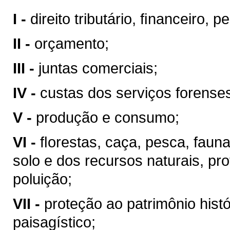
I -
direito tributário, ﬁnanceiro, 
II -
orçamento;
III -
juntas comerciais;
IV -
custas dos serviços forense
V -
produção e consumo;
VI -
ﬂorestas, caça, pesca, faun
solo e dos recursos naturais, pr
poluição;
VII -
proteção ao patrimônio históri
paisagístico;