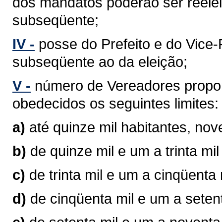
dos mandatos poderão ser reelei
subseqüente;
IV -
posse do Prefeito e do Vice-P
subseqüente ao da eleição;
V -
número de Vereadores propor
obedecidos os seguintes limites:
a)
até quinze mil habitantes, no
b)
de quinze mil e um a trinta mi
c)
de trinta mil e um a cinqüenta
d)
de cinqüenta mil e um a seten