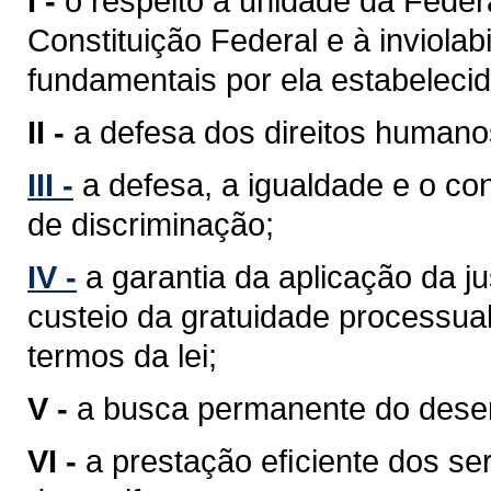
I -
o respeito à unidade da Feder
Constituição Federal e à inviolabi
fundamentais por ela estabelecid
II -
a defesa dos direitos humano
III -
a defesa, a igualdade e o c
de discriminação;
IV -
a garantia da aplicação da j
custeio da gratuidade processua
termos da lei;
V -
a busca permanente do desenv
VI -
a prestação eﬁciente dos ser