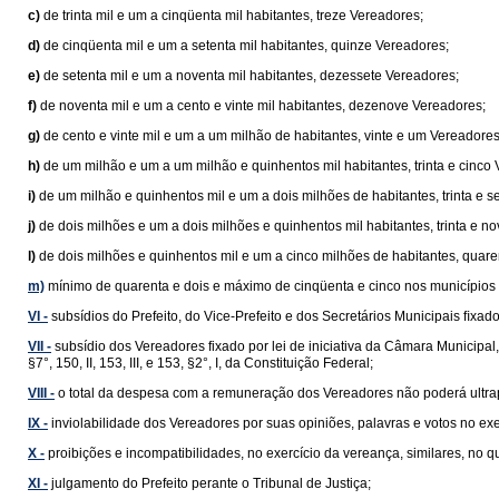
c)
de trinta mil e um a cinqüenta mil habitantes, treze Vereadores;
d)
de cinqüenta mil e um a setenta mil habitantes, quinze Vereadores;
e)
de setenta mil e um a noventa mil habitantes, dezessete Vereadores;
f)
de noventa mil e um a cento e vinte mil habitantes, dezenove Vereadores;
g)
de cento e vinte mil e um a um milhão de habitantes, vinte e um Vereadores
h)
de um milhão e um a um milhão e quinhentos mil habitantes, trinta e cinco
i)
de um milhão e quinhentos mil e um a dois milhões de habitantes, trinta e s
j)
de dois milhões e um a dois milhões e quinhentos mil habitantes, trinta e n
l)
de dois milhões e quinhentos mil e um a cinco milhões de habitantes, quar
m)
mínimo de quarenta e dois e máximo de cinqüenta e cinco nos municípios 
VI -
subsídios do Prefeito, do Vice-Prefeito e dos Secretários Municipais ﬁxados 
VII -
subsídio dos Vereadores fixado por lei de iniciativa da Câmara Municipal
§7°, 150, II, 153, III, e 153, §2°, I, da Constituição Federal;
VIII -
o total da despesa com a remuneração dos Vereadores não poderá ultrap
IX -
inviolabilidade dos Vereadores por suas opiniões, palavras e votos no ex
X -
proibições e incompatibilidades, no exercício da vereança, similares, no
XI -
julgamento do Prefeito perante o Tribunal de Justiça;