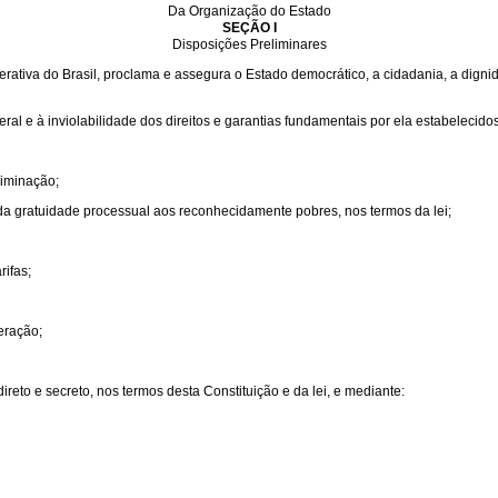
Da Organização do Estado
SEÇÃO I
Disposições Preliminares
ativa do Brasil, proclama e assegura o Estado democrático, a cidadania, a dignida
ral e à inviolabilidade dos direitos e garantias fundamentais por ela estabelecidos
riminação;
 da gratuidade processual aos reconhecidamente pobres, nos termos da lei;
rifas;
eração;
ireto e secreto, nos termos desta Constituição e da lei, e mediante: