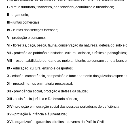
I -
direito tributário, ﬁnanceiro, penitenciário, econômico e urbanístico;
II -
orçamento;
III -
juntas comerciais;
IV -
custas dos serviços forenses;
V -
produção e consumo;
VI -
ﬂorestas, caça, pesca, fauna, conservação da natureza, defesa do solo e 
VII -
proteção ao patrimônio histórico, cultural, artístico, turístico e paisagístico;
VIII -
responsabilidade por dano ao meio ambiente, ao consumidor e a bens e direit
IX -
educação, cultura, ensino e desportos;
X -
criação, competência, composição e funcionamento dos juizados especiais de
XI -
procedimentos em matéria processual;
XII -
previdência social, proteção e defesa da saúde;
XIII -
assistência jurídica e Defensoria pública;
XIV -
proteção e integração social das pessoas portadoras de deﬁciência;
XV -
proteção à infância e à juventude;
XVI -
organização, garantias, direitos e deveres da Polícia Civil.