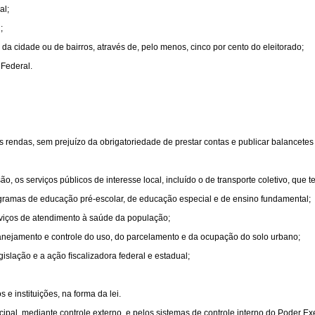
al;
;
o, da cidade ou de bairros, através de, pelo menos, cinco por cento do eleitorado;
 Federal.
as rendas, sem prejuízo da obrigatoriedade de prestar contas e publicar balancetes
, os serviços públicos de interesse local, incluído o de transporte coletivo, que t
gramas de educação pré-escolar, de educação especial e de ensino fundamental;
rviços de atendimento à saúde da população;
anejamento e controle do uso, do parcelamento e da ocupação do solo urbano;
gislação e a ação ﬁscalizadora federal e estadual;
 e instituições, na forma da lei.
ipal, mediante controle externo, e pelos sistemas de controle interno do Poder Exe