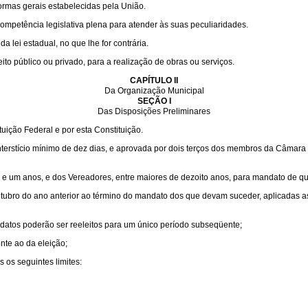
ormas gerais estabelecidas pela União.
competência legislativa plena para atender às suas peculiaridades.
 lei estadual, no que lhe for contrária.
to público ou privado, para a realização de obras ou serviços.
CAPÍTULO II
Da Organização Municipal
SEÇÃO I
Das Disposições Preliminares
uição Federal e por esta Constituição.
interstício mínimo de dez dias, e aprovada por dois terços dos membros da Câmara
inte e um anos, e dos Vereadores, entre maiores de dezoito anos, para mandato de qu
outubro do ano anterior ao término do mandato dos que devam suceder, aplicadas a
datos poderão ser reeleitos para um único período subseqüente;
nte ao da eleição;
os seguintes limites: