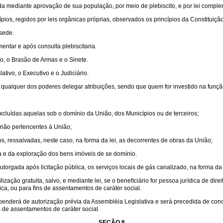
rada mediante aprovação de sua população, por meio de plebiscito, e por lei comple
ios, regidos por leis orgânicas próprias, observados os princípios da Constituição
 sede.
ntar e após consulta plebiscitaria.
o, o Brasão de Armas e o Sinete.
tivo, o Executivo e o Judiciário.
 qualquer dos poderes delegar atribuições, sendo que quem for investido na funç
excluídas aquelas sob o domínio da União, dos Municípios ou de terceiros;
o, não pertencentes à União;
, ressalvadas, neste caso, na forma da lei, as decorrentes de obras da União;
a e da exploração dos bens imóveis de se domínio.
orgada após licitação pública, os serviços locais de gás canalizado, na forma da 
ação gratuita, salvo, e mediante lei, se o beneﬁciário for pessoa jurídica de dire
lica, ou para ﬁns de assentamentos de caráter social.
ependerá de autorização prévia da Assembléia Legislativa e será precedida de con
ns de assentamentos de caráter social.
SEÇÃO II