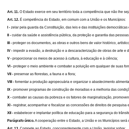
Art. 11.
O Estado exerce em seu território toda a competência que não lhe sej
Art. 12.
É competência do Estado, em comum com a União e os Municípios:
I -
zelar pela guarda da Constituição, das leis e das instituições democráticas
II -
cuidar da saúde e assistência pública, da proteção e garantia das pessoas
III -
proteger os documentos, as obras e outros bens de valor histórico, artísti
IV -
impedir a evasão, a destruição e a descaracterização de obras de arte e de 
V -
proporcionar os meios de acesso à cultura, à educação e à ciência;
VI -
proteger o meio ambiente e combater a poluição em qualquer de suas fo
VII -
preservar as ﬂorestas, a fauna e a ﬂora;
VIII -
fomentar a produção agropecuária e organizar o abastecimento alimenta
IX -
promover programas de construção de moradias e a melhoria das condiçõ
X -
combater as causas da pobreza e os fatores de marginalização, promovend
XI -
registrar, acompanhar e ﬁscalizar as concessões de direitos de pesquisa e
XII -
estabelecer e implantar política de educação para a segurança do trânsit
Parágrafo único.
A cooperação entre o Estado, a União e os Municípios será 
Art. 13.
Compete ao Estado, concorrentemente com a União, legislar sobre: