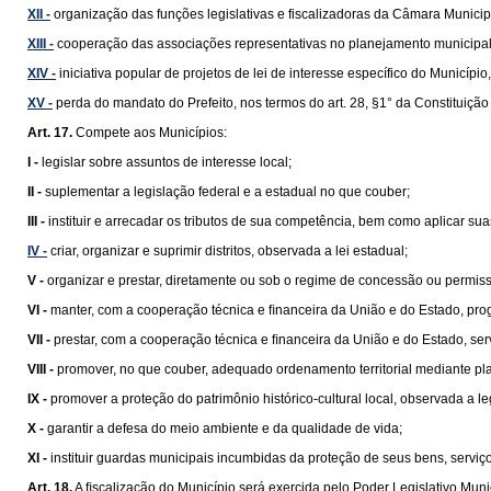
XII -
organização das funções legislativas e fiscalizadoras da Câmara Municip
XIII -
cooperação das associações representativas no planejamento municipal
XIV -
iniciativa popular de projetos de lei de interesse específico do Municípi
XV -
perda do mandato do Prefeito, nos termos do art. 28, §1° da Constituição
Art. 17.
Compete aos Municípios:
I -
legislar sobre assuntos de interesse local;
II -
suplementar a legislação federal e a estadual no que couber;
III -
instituir e arrecadar os tributos de sua competência, bem como aplicar su
IV -
criar, organizar e suprimir distritos, observada a lei estadual;
V -
organizar e prestar, diretamente ou sob o regime de concessão ou permissão
VI -
manter, com a cooperação técnica e ﬁnanceira da União e do Estado, pro
VII -
prestar, com a cooperação técnica e ﬁnanceira da União e do Estado, se
VIII -
promover, no que couber, adequado ordenamento territorial mediante pl
IX -
promover a proteção do patrimônio histórico-cultural local, observada a le
X -
garantir a defesa do meio ambiente e da qualidade de vida;
XI -
instituir guardas municipais incumbidas da proteção de seus bens, serviços
Art. 18.
A ﬁscalização do Município será exercida pelo Poder Legislativo Munic