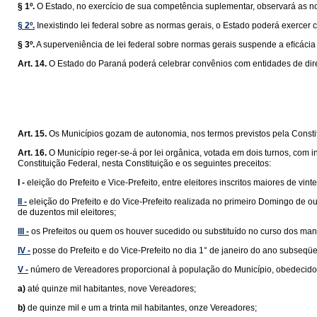
§ 1º.
O Estado, no exercício de sua competência suplementar, observará as n
§ 2º.
Inexistindo lei federal sobre as normas gerais, o Estado poderá exercer 
§ 3º.
A superveniência de lei federal sobre normas gerais suspende a eﬁcácia da
Art. 14.
O Estado do Paraná poderá celebrar convênios com entidades de direi
Art. 15.
Os Municípios gozam de autonomia, nos termos previstos pela Constit
Art. 16.
O Município reger-se-á por lei orgânica, votada em dois turnos, com 
Constituição Federal, nesta Constituição e os seguintes preceitos:
I -
eleição do Prefeito e Vice-Prefeito, entre eleitores inscritos maiores de v
II -
eleição do Prefeito e do Vice-Prefeito realizada no primeiro Domingo de 
de duzentos mil eleitores;
III -
os Prefeitos ou quem os houver sucedido ou substituído no curso dos man
IV -
posse do Prefeito e do Vice-Prefeito no dia 1° de janeiro do ano subseqüe
V -
número de Vereadores proporcional à população do Município, obedecidos 
a)
até quinze mil habitantes, nove Vereadores;
b)
de quinze mil e um a trinta mil habitantes, onze Vereadores;