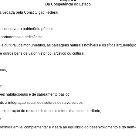
Da Competência do Estado
a vedada pela Constituição Federal.
 e conservar o patrimônio público;
 portadoras de deﬁciência;
co e cultural, os monumentos, as paisagens naturais notáveis e os sítios arqueológic
outros bens de valor histórico, artístico ou cultural;
rmas;
r;
es habitacionais e de saneamento básico;
o a integração social dos setores desfavorecidos;
 exploração de recursos hídricos e minerais em seu território;
o.
deﬁnida em lei complementar e visará ao equilíbrio do desenvolvimento e do bem-e