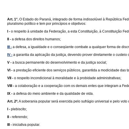
Art. 1°.
O Estado do Paraná, integrado de forma indissolúvel à República Feder
pluralismo político e tem por princípios e objetivos:
I -
o respeito à unidade da Federação, a esta Constituição, à Constituição Fede
II -
a defesa dos direitos humanos;
III -
a defesa, a igualdade e o conseqüente combate a qualquer forma de disc
IV -
a garantia da aplicação da justiça, devendo prover diretamente o custeio
V -
a busca permanente do desenvolvimento e da justiça social;
VI -
a prestação eﬁciente dos serviços públicos, garantida a modicidade das ta
VII -
o respeito incondicional à moralidade e à probidade administrativas;
VIII -
a colaboração e a cooperação com os demais entes que integram a Fed
IX -
a defesa do meio ambiente e da qualidade de vida.
Art. 2º.
A soberania popular será exercida pelo sufrágio universal e pelo voto d
I -
plebiscito;
II -
referendo;
III -
iniciativa popular.