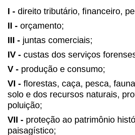
I -
direito tributário, ﬁnanceiro, 
II -
orçamento;
III -
juntas comerciais;
IV -
custas dos serviços forense
V -
produção e consumo;
VI -
ﬂorestas, caça, pesca, faun
solo e dos recursos naturais, pr
poluição;
VII -
proteção ao patrimônio históri
paisagístico;