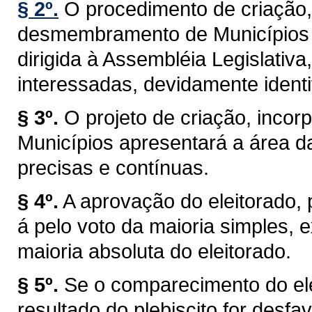
§ 2º.
O procedimento de criação,
desmembramento de Municípios t
dirigida à Assembléia Legislativa
interessadas, devidamente identi
§ 3º.
O projeto de criação, inc
Municípios apresentará a área d
precisas e contínuas.
§ 4º.
A aprovação do eleitorado, pr
á pelo voto da maioria simples,
maioria absoluta do eleitorado.
§ 5º.
Se o comparecimento do elei
resultado do plebiscito for desf