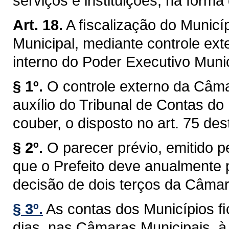
serviços e instituições, na forma 
Art. 18.
A ﬁscalização do Municíp
Municipal, mediante controle ext
interno do Poder Executivo Munici
§ 1º.
O controle externo da Câma
auxílio do Tribunal de Contas do
couber, o disposto no art. 75 des
§ 2º.
O parecer prévio, emitido 
que o Prefeito deve anualmente p
decisão de dois terços da Câmar
§ 3º.
As contas dos Municípios ﬁ
dias, nas Câmaras Municipais, à 