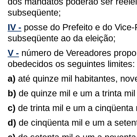
dos mandatos poderão ser reelei
subseqüente;
IV -
posse do Prefeito e do Vice-P
subseqüente ao da eleição;
V -
número de Vereadores propor
obedecidos os seguintes limites:
a)
até quinze mil habitantes, no
b)
de quinze mil e um a trinta mi
c)
de trinta mil e um a cinqüenta
d)
de cinqüenta mil e um a seten