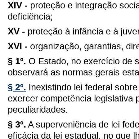
XIV -
proteção e integração soci
deﬁciência;
XV -
proteção à infância e à juve
XVI -
organização, garantias, dire
§ 1º.
O Estado, no exercício de 
observará as normas gerais esta
§ 2º.
Inexistindo lei federal sob
exercer competência legislativa 
peculiaridades.
§ 3º.
A superveniência de lei fe
eﬁcácia da lei estadual, no que lh