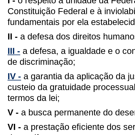
I -
o respeito à unidade da Feder
Constituição Federal e à inviolabi
fundamentais por ela estabelecid
II -
a defesa dos direitos humano
III -
a defesa, a igualdade e o c
de discriminação;
IV -
a garantia da aplicação da j
custeio da gratuidade processua
termos da lei;
V -
a busca permanente do desenv
VI -
a prestação eﬁciente dos ser