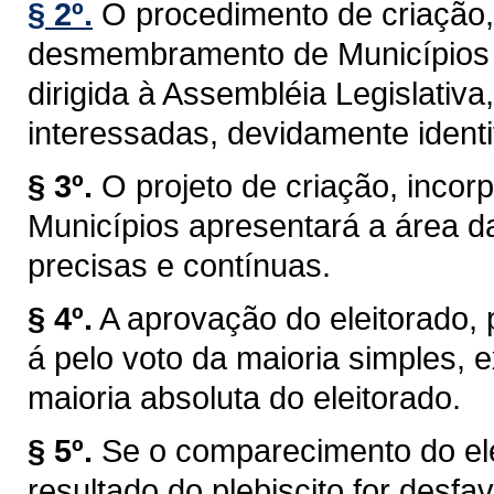
§ 2º.
O procedimento de criação,
desmembramento de Municípios t
dirigida à Assembléia Legislativa
interessadas, devidamente identi
§ 3º.
O projeto de criação, inc
Municípios apresentará a área d
precisas e contínuas.
§ 4º.
A aprovação do eleitorado, pr
á pelo voto da maioria simples,
maioria absoluta do eleitorado.
§ 5º.
Se o comparecimento do elei
resultado do plebiscito for desf