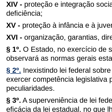
XIV -
proteção e integração soci
deﬁciência;
XV -
proteção à infância e à juve
XVI -
organização, garantias, dire
§ 1º.
O Estado, no exercício de 
observará as normas gerais esta
§ 2º.
Inexistindo lei federal sob
exercer competência legislativa 
peculiaridades.
§ 3º.
A superveniência de lei fe
eﬁcácia da lei estadual, no que lh