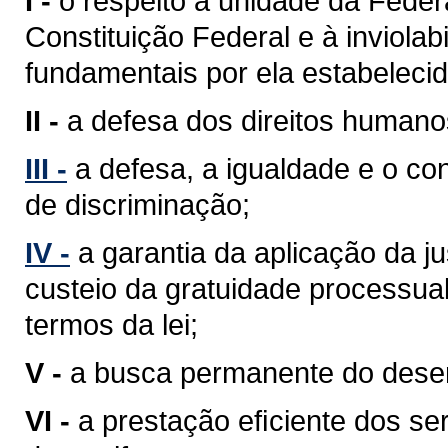
I -
o respeito à unidade da Feder
Constituição Federal e à inviolabi
fundamentais por ela estabelecid
II -
a defesa dos direitos humano
III -
a defesa, a igualdade e o c
de discriminação;
IV -
a garantia da aplicação da j
custeio da gratuidade processua
termos da lei;
V -
a busca permanente do desenv
VI -
a prestação eﬁciente dos ser