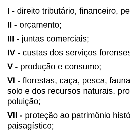
I -
direito tributário, ﬁnanceiro, 
II -
orçamento;
III -
juntas comerciais;
IV -
custas dos serviços forense
V -
produção e consumo;
VI -
ﬂorestas, caça, pesca, faun
solo e dos recursos naturais, pr
poluição;
VII -
proteção ao patrimônio históri
paisagístico;