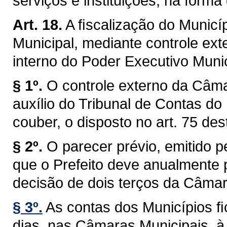
serviços e instituições, na forma 
Art. 18.
A ﬁscalização do Municíp
Municipal, mediante controle ext
interno do Poder Executivo Munici
§ 1º.
O controle externo da Câma
auxílio do Tribunal de Contas do
couber, o disposto no art. 75 des
§ 2º.
O parecer prévio, emitido 
que o Prefeito deve anualmente p
decisão de dois terços da Câmar
§ 3º.
As contas dos Municípios ﬁ
dias, nas Câmaras Municipais, à 