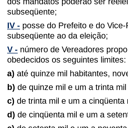
dos mandatos poderão ser reelei
subseqüente;
IV -
posse do Prefeito e do Vice-P
subseqüente ao da eleição;
V -
número de Vereadores propor
obedecidos os seguintes limites:
a)
até quinze mil habitantes, no
b)
de quinze mil e um a trinta mi
c)
de trinta mil e um a cinqüenta
d)
de cinqüenta mil e um a seten