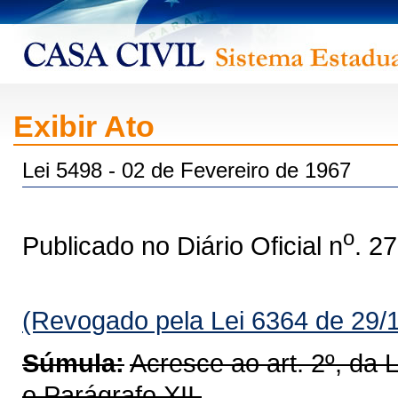
Exibir Ato
Lei 5498 - 02 de Fevereiro de 1967
o
Publicado no Diário Oficial n
. 2
(Revogado pela Lei 6364 de 29/
Súmula:
Acresce ao art. 2º, da L
o Parágrafo XII.