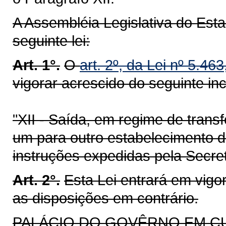
A Assembléia Legislativa do Est
seguinte lei:
Art. 1°.
O
art. 2º, da Lei nº 5.46
vigorar acrescido do seguinte inc
"XII - Saída, em regime de trans
um para outro estabelecimento 
instruções expedidas pela Secre
Art. 2°.
Esta Lei entrará em vigo
as disposições em contrário.
PALÁCIO DO GOVÊRNO EM CURIT