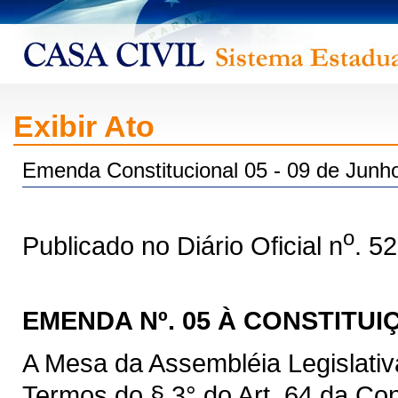
Exibir Ato
Emenda Constitucional 05 - 09 de Junh
o
Publicado no Diário Oficial n
. 5
EMENDA Nº. 05 À CONSTITU
A Mesa da Assembléia Legislati
Termos do § 3° do Art. 64 da Con