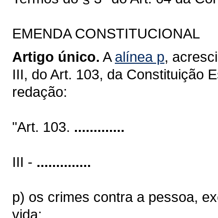
EMENDA CONSTITUCIONAL
Artigo único.
A
alínea p
, acresc
III, do Art. 103, da Constituição 
redação:
"Art. 103.
.............
III -
..............
p) os crimes contra a pessoa, e
vida;