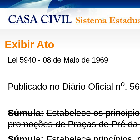
Exibir Ato
Lei 5940 - 08 de Maio de 1969
o
Publicado no Diário Oficial n
. 5
Súmula:
Estabelece os princípi
promoções de Praças de Pré da Po
Súmula:
Estabelece princípios,