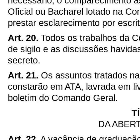
necessário, o comparecimento à
Oficial ou Bacharel lotado na Co
prestar esclarecimento por escri
Art. 20.
Todos os trabalhos da C
de sigilo e as discussões havida
secreto.
Art. 21.
Os assuntos tratados n
constarão em ATA, lavrada em li
boletim do Comando Geral.
T
DA ABER
Art. 22.
A vacância de graduaçã