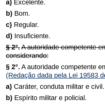
a)
Excelente.
b)
Bom.
c)
Regular.
d)
Insuficiente.
§ 2°.
A autoridade competente em
considerando:
§ 2°.
A autoridade competente em
(Redação dada pela Lei 19583 d
a)
Caráter, conduta militar e civil.
b)
Espírito militar e policial.