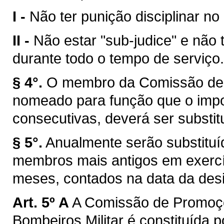
I -
Não ter punição disciplinar no
II -
Não estar "sub-judice" e não 
durante todo o tempo de serviço.
§ 4°.
O membro da Comissão de 
nomeado para função que o impos
consecutivas, deverá ser substitu
§ 5°.
Anualmente serão substitu
membros mais antigos em exercíc
meses, contados na data da des
Art. 5º A
A Comissão de Promoçõ
Bombeiros Militar é constituída p