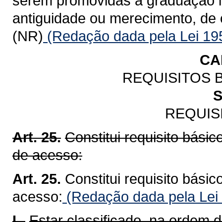
serem promovidas à graduação im
antiguidade ou merecimento, de 
(NR)
(Redação dada pela Lei 19
CA
REQUISITOS 
S
REQUIS
Art. 25.
Constitui requisito bási
de acesso:
Art. 25.
Constitui requisito bási
acesso:
(Redação dada pela Lei
I -
Estar classificado, na ordem d