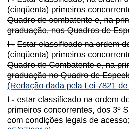
(cinqüenta) primeiros concorren
Quadro de combatente e, na prim
graduação, nos Quadros de Especi
I -
Estar classificado na ordem de
(cinqüenta) primeiros concorren
Quadro de Combatente e, na prim
graduação no Quadro de Especia
(Redação dada pela Lei 7821 de
I -
estar classificado na ordem de
primeiros concorrentes, dos 3º S
com condições legais de acesso