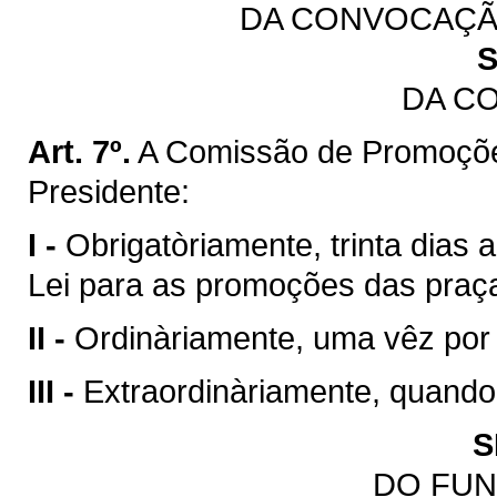
DA CONVOCAÇÃ
S
DA C
Art. 7º.
A Comissão de Promoçõe
Presidente:
I -
Obrigatòriamente, trinta dias 
Lei para as promoções das praç
II -
Ordinàriamente, uma vêz por
III -
Extraordinàriamente, quando
S
DO FU