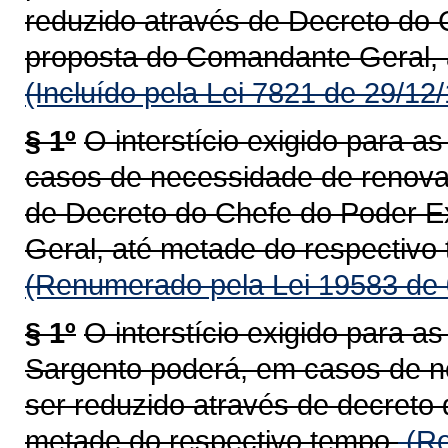
reduzido através de Decreto do 
proposta do Comandante Geral, 
(Incluído pela Lei 7821 de 29/12
§ 1º
O interstício exigido para 
casos de necessidade de renova
de Decreto do Chefe do Poder E
Geral, até metade do respectivo
(Renumerado pela Lei 19583 de 
§ 1º
O interstício exigido para 
Sargento poderá, em casos de n
ser reduzido através de decreto
metade do respectivo tempo.
(Re