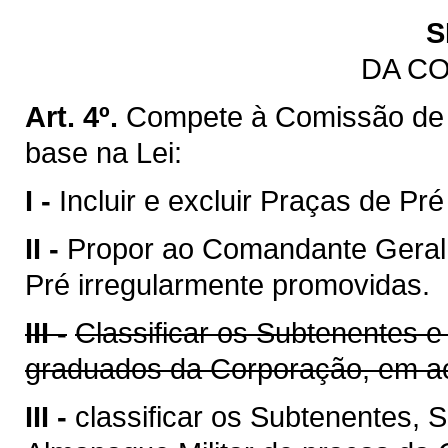
S
DA C
Art. 4º.
Compete à Comissão de
base na Lei:
I -
Incluir e excluir Praças de Pr
II -
Propor ao Comandante Geral 
Pré irregularmente promovidas.
III -
Classificar os Subtenentes e
graduados da Corporação, em ac
III -
classificar os Subtenentes,