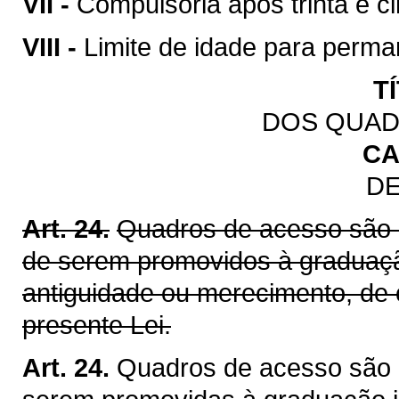
VII -
Compulsória após trinta e ci
VIII -
Limite de idade para perman
T
DOS QUAD
CA
DE
Art. 24.
Quadros de acesso são 
de serem promovidos à graduação
antiguidade ou merecimento, de
presente Lei.
Art. 24.
Quadros de acesso são 