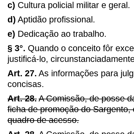
c)
Cultura policial militar e geral.
d)
Aptidão profissional.
e)
Dedicação ao trabalho.
§ 3°.
Quando o conceito fôr excel
justificá-lo, circunstanciadamente
Art. 27.
As informações para jul
concisas.
Art. 28.
A Comissão, de posse da
ficha de promoção do Sargento, 
quadro de acesso.