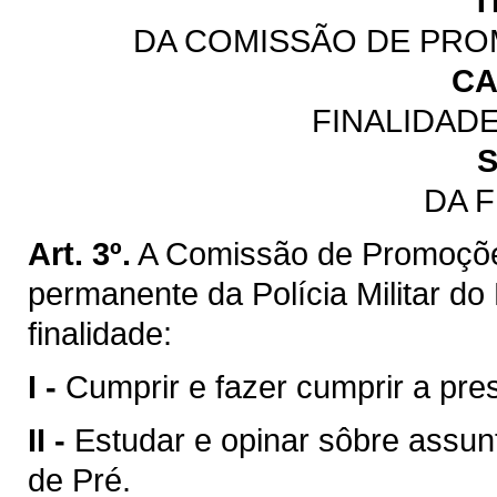
T
DA COMISSÃO DE PRO
CA
FINALIDAD
S
DA 
Art. 3º.
A Comissão de Promoçõe
permanente da Polícia Militar d
finalidade:
I -
Cumprir e fazer cumprir a pres
II -
Estudar e opinar sôbre assun
de Pré.