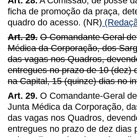
Art. 28.
A Comissão, de posse da
ficha de promoção da praça, det
quadro do acesso. (NR)
(Redação
Art. 29.
O Comandante Geral det
Médica da Corporação, dos Sarg
das vagas nos Quadros, devendo
entregues no prazo de 10 (dez) 
na Capital, 15 (quinze) dias no in
Art. 29.
O Comandante-Geral det
Junta Médica da Corporação, da
das vagas nos Quadros, devendo
entregues no prazo de dez dias p