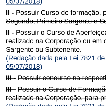
05/07/2018)
II -
Possuir Curso de formação, 
Segundo, Primeiro Sargento e S
II -
Possuir o Curso de Aperfeiço
realizado na Corporação ou em ou
Sargento ou Subtenente.
(Redação dada pela Lei 7821 de
05/07/2018)
III -
Possuir concurso na respecti
III -
Possuir o Curso de Formação
realizado na Corporação, para p