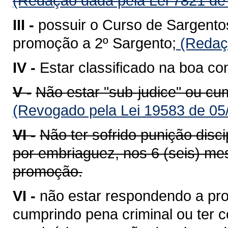
(Redação dada pela Lei 7821 de
III -
possuir o Curso de Sargento
promoção a 2º Sargento;
(Redaçã
IV -
Estar classificado na boa co
V -
Não estar "sub-judice" ou cu
(Revogado pela Lei 19583 de 05
VI -
Não ter sofrido punição disci
por embriaguez, nos 6 (seis) mes
promoção.
VI -
não estar respondendo a pro
cumprindo pena criminal ou ter co