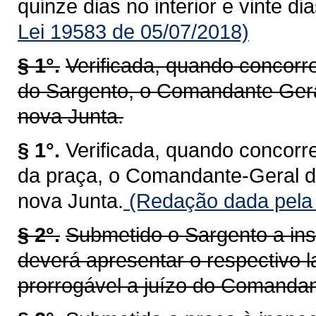
quinze dias no interior e vinte di
Lei 19583 de 05/07/2018)
§ 1°.
Verificada, quando concorr
do Sargento, o Comandante Ger
nova Junta.
§ 1°.
Verificada, quando concorr
da praça, o Comandante-Geral 
nova Junta.
(Redação dada pela 
§ 2°.
Submetido o Sargento a ins
deverá apresentar o respectivo l
prorrogável a juízo do Comandan