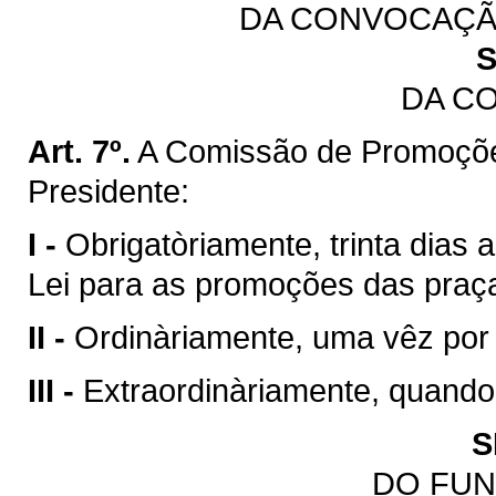
DA CONVOCAÇÃ
S
DA C
Art. 7º.
A Comissão de Promoçõe
Presidente:
I -
Obrigatòriamente, trinta dias 
Lei para as promoções das praç
II -
Ordinàriamente, uma vêz por
III -
Extraordinàriamente, quando
S
DO FU