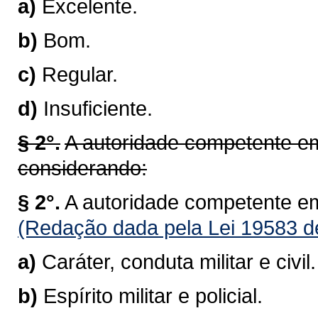
a)
Excelente.
b)
Bom.
c)
Regular.
d)
Insuficiente.
§ 2°.
A autoridade competente em
considerando:
§ 2°.
A autoridade competente em
(Redação dada pela Lei 19583 d
a)
Caráter, conduta militar e civil.
b)
Espírito militar e policial.