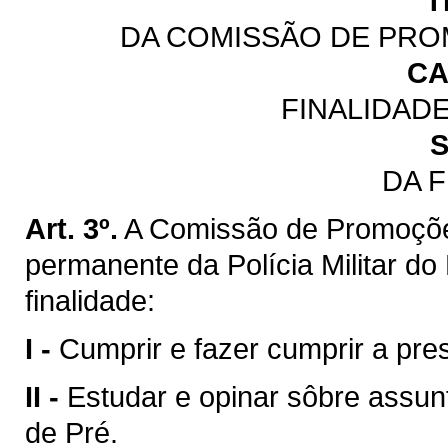
T
DA COMISSÃO DE PRO
CA
FINALIDAD
S
DA 
Art. 3º.
A Comissão de Promoçõe
permanente da Polícia Militar d
finalidade:
I -
Cumprir e fazer cumprir a pres
II -
Estudar e opinar sôbre assun
de Pré.