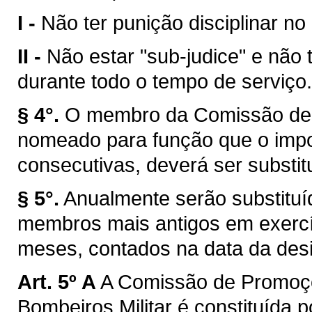
I -
Não ter punição disciplinar no
II -
Não estar "sub-judice" e não 
durante todo o tempo de serviço.
§ 4°.
O membro da Comissão de 
nomeado para função que o impos
consecutivas, deverá ser substitu
§ 5°.
Anualmente serão substitu
membros mais antigos em exercíc
meses, contados na data da des
Art. 5º A
A Comissão de Promoçõ
Bombeiros Militar é constituída p