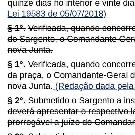
quinze dias no interior e vinte di
Lei 19583 de 05/07/2018)
§ 1°.
Verificada, quando concorr
do Sargento, o Comandante Ger
nova Junta.
§ 1°.
Verificada, quando concorr
da praça, o Comandante-Geral 
nova Junta.
(Redação dada pela 
§ 2°.
Submetido o Sargento a ins
deverá apresentar o respectivo l
prorrogável a juízo do Comandan