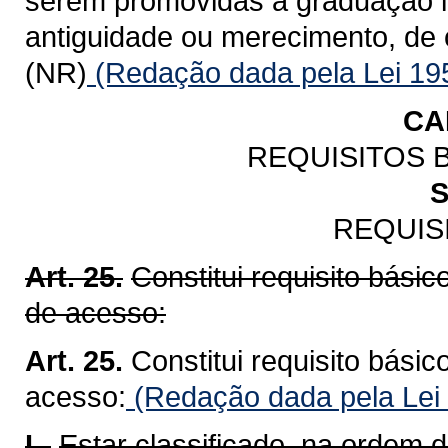
serem promovidas à graduação im
antiguidade ou merecimento, de 
(NR)
(Redação dada pela Lei 19
CA
REQUISITOS 
S
REQUIS
Art. 25.
Constitui requisito bási
de acesso:
Art. 25.
Constitui requisito bási
acesso:
(Redação dada pela Lei
I -
Estar classificado, na ordem d