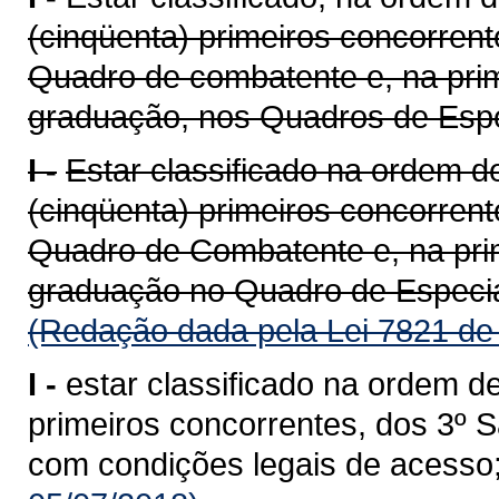
(cinqüenta) primeiros concorren
Quadro de combatente e, na prim
graduação, nos Quadros de Especi
I -
Estar classificado na ordem de
(cinqüenta) primeiros concorren
Quadro de Combatente e, na prim
graduação no Quadro de Especia
(Redação dada pela Lei 7821 de
I -
estar classificado na ordem de
primeiros concorrentes, dos 3º S
com condições legais de acesso