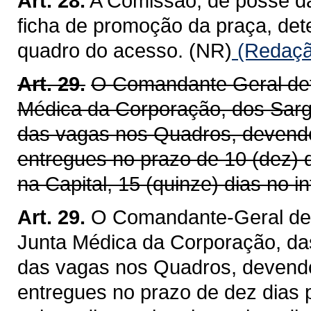
Art. 28.
A Comissão, de posse da
ficha de promoção da praça, det
quadro do acesso. (NR)
(Redação
Art. 29.
O Comandante Geral det
Médica da Corporação, dos Sarg
das vagas nos Quadros, devendo
entregues no prazo de 10 (dez) 
na Capital, 15 (quinze) dias no in
Art. 29.
O Comandante-Geral det
Junta Médica da Corporação, da
das vagas nos Quadros, devendo
entregues no prazo de dez dias p