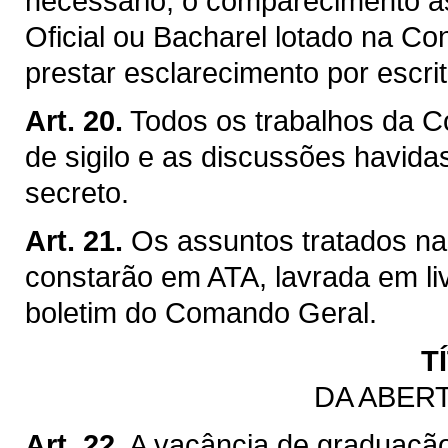
necessário, o comparecimento à
Oficial ou Bacharel lotado na Co
prestar esclarecimento por escri
Art. 20.
Todos os trabalhos da C
de sigilo e as discussões havida
secreto.
Art. 21.
Os assuntos tratados n
constarão em ATA, lavrada em li
boletim do Comando Geral.
T
DA ABER
Art. 22.
A vacância de graduaçã