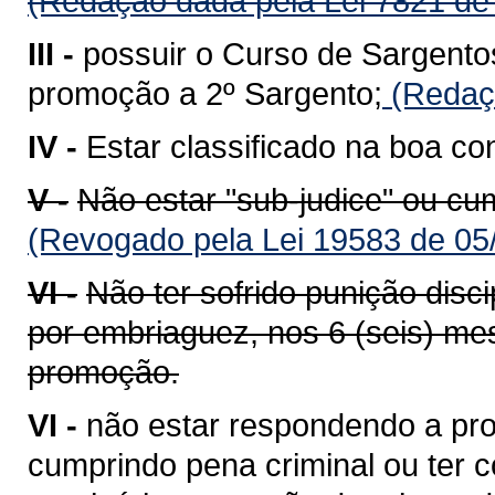
(Redação dada pela Lei 7821 de
III -
possuir o Curso de Sargento
promoção a 2º Sargento;
(Redaçã
IV -
Estar classificado na boa co
V -
Não estar "sub-judice" ou cu
(Revogado pela Lei 19583 de 05
VI -
Não ter sofrido punição disci
por embriaguez, nos 6 (seis) mes
promoção.
VI -
não estar respondendo a pro
cumprindo pena criminal ou ter co