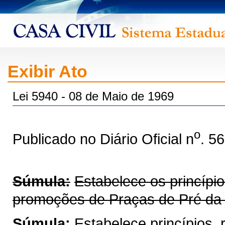
Exibir Ato
Lei 5940 - 08 de Maio de 1969
o
Publicado no Diário Oficial n
. 5
Súmula:
Estabelece os princípi
promoções de Praças de Pré da Po
Súmula:
Estabelece princípios,