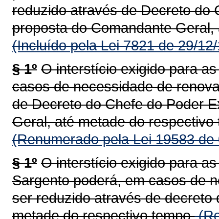
reduzido através de Decreto do 
proposta do Comandante Geral, 
(Incluído pela Lei 7821 de 29/12
§ 1º
O interstício exigido para 
casos de necessidade de renova
de Decreto do Chefe do Poder E
Geral, até metade do respectivo
(Renumerado pela Lei 19583 de 
§ 1º
O interstício exigido para 
Sargento poderá, em casos de n
ser reduzido através de decreto
metade do respectivo tempo.
(Re