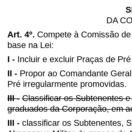
S
DA C
Art. 4º.
Compete à Comissão de
base na Lei:
I -
Incluir e excluir Praças de Pr
II -
Propor ao Comandante Geral 
Pré irregularmente promovidas.
III -
Classificar os Subtenentes e
graduados da Corporação, em ac
III -
classificar os Subtenentes,