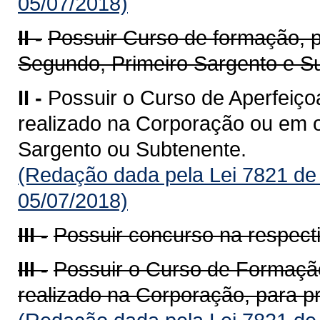
05/07/2018)
II -
Possuir Curso de formação, 
Segundo, Primeiro Sargento e S
II -
Possuir o Curso de Aperfeiço
realizado na Corporação ou em ou
Sargento ou Subtenente.
(Redação dada pela Lei 7821 de
05/07/2018)
III -
Possuir concurso na respecti
III -
Possuir o Curso de Formação
realizado na Corporação, para p