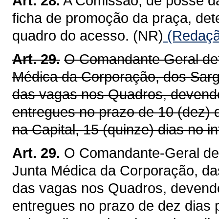
Art. 28.
A Comissão, de posse da
ficha de promoção da praça, det
quadro do acesso. (NR)
(Redação
Art. 29.
O Comandante Geral det
Médica da Corporação, dos Sarg
das vagas nos Quadros, devendo
entregues no prazo de 10 (dez) 
na Capital, 15 (quinze) dias no in
Art. 29.
O Comandante-Geral det
Junta Médica da Corporação, da
das vagas nos Quadros, devendo
entregues no prazo de dez dias p