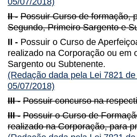
05/07/2018)
II -
Possuir Curso de formação, 
Segundo, Primeiro Sargento e S
II -
Possuir o Curso de Aperfeiço
realizado na Corporação ou em ou
Sargento ou Subtenente.
(Redação dada pela Lei 7821 de
05/07/2018)
III -
Possuir concurso na respecti
III -
Possuir o Curso de Formação
realizado na Corporação, para p