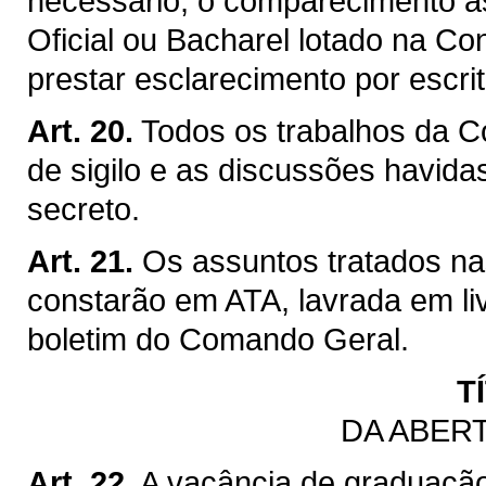
necessário, o comparecimento à
Oficial ou Bacharel lotado na Co
prestar esclarecimento por escri
Art. 20.
Todos os trabalhos da C
de sigilo e as discussões havida
secreto.
Art. 21.
Os assuntos tratados n
constarão em ATA, lavrada em li
boletim do Comando Geral.
T
DA ABER
Art. 22.
A vacância de graduaçã