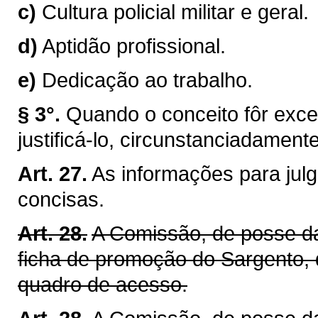
c)
Cultura policial militar e geral.
d)
Aptidão profissional.
e)
Dedicação ao trabalho.
§ 3°.
Quando o conceito fôr excel
justificá-lo, circunstanciadamente
Art. 27.
As informações para jul
concisas.
Art. 28.
A Comissão, de posse da
ficha de promoção do Sargento, 
quadro de acesso.