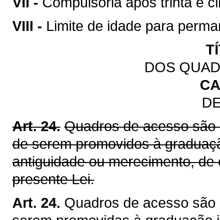
VII -
Compulsória após trinta e ci
VIII -
Limite de idade para perman
T
DOS QUAD
CA
DE
Art. 24.
Quadros de acesso são 
de serem promovidos à graduação
antiguidade ou merecimento, de
presente Lei.
Art. 24.
Quadros de acesso são 