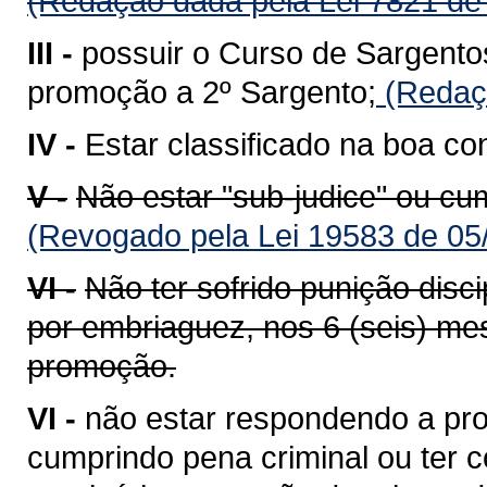
(Redação dada pela Lei 7821 de
III -
possuir o Curso de Sargento
promoção a 2º Sargento;
(Redaçã
IV -
Estar classificado na boa co
V -
Não estar "sub-judice" ou cu
(Revogado pela Lei 19583 de 05
VI -
Não ter sofrido punição disci
por embriaguez, nos 6 (seis) mes
promoção.
VI -
não estar respondendo a pro
cumprindo pena criminal ou ter co