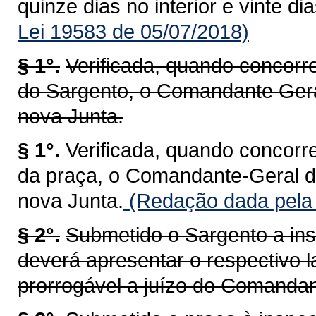
quinze dias no interior e vinte di
Lei 19583 de 05/07/2018)
§ 1°.
Verificada, quando concorr
do Sargento, o Comandante Ger
nova Junta.
§ 1°.
Verificada, quando concorr
da praça, o Comandante-Geral 
nova Junta.
(Redação dada pela 
§ 2°.
Submetido o Sargento a ins
deverá apresentar o respectivo l
prorrogável a juízo do Comandan