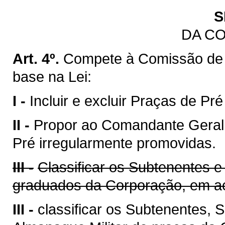
S
DA C
Art. 4º.
Compete à Comissão de
base na Lei:
I -
Incluir e excluir Praças de Pr
II -
Propor ao Comandante Geral 
Pré irregularmente promovidas.
III -
Classificar os Subtenentes e
graduados da Corporação, em ac
III -
classificar os Subtenentes,