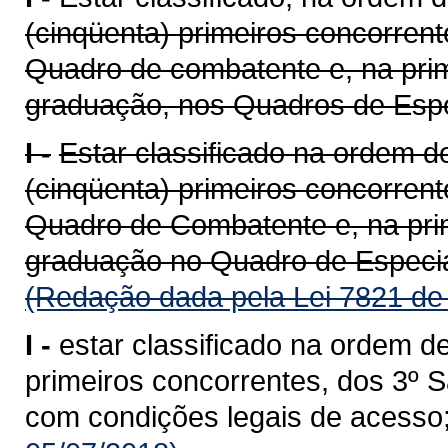
(cinqüenta) primeiros concorren
Quadro de combatente e, na prim
graduação, nos Quadros de Especi
I -
Estar classificado na ordem de
(cinqüenta) primeiros concorren
Quadro de Combatente e, na prim
graduação no Quadro de Especia
(Redação dada pela Lei 7821 de
I -
estar classificado na ordem de
primeiros concorrentes, dos 3º S
com condições legais de acesso