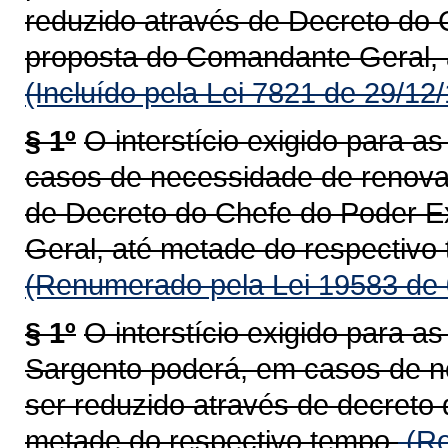
reduzido através de Decreto do 
proposta do Comandante Geral, 
(Incluído pela Lei 7821 de 29/12
§ 1º
O interstício exigido para 
casos de necessidade de renova
de Decreto do Chefe do Poder E
Geral, até metade do respectivo
(Renumerado pela Lei 19583 de 
§ 1º
O interstício exigido para 
Sargento poderá, em casos de n
ser reduzido através de decreto
metade do respectivo tempo.
(Re