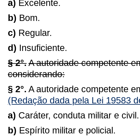
a)
Excelente.
b)
Bom.
c)
Regular.
d)
Insuficiente.
§ 2°.
A autoridade competente em
considerando:
§ 2°.
A autoridade competente em
(Redação dada pela Lei 19583 d
a)
Caráter, conduta militar e civil.
b)
Espírito militar e policial.