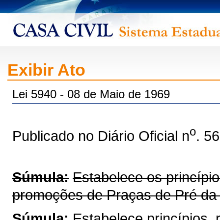
Exibir Ato
Lei 5940 - 08 de Maio de 1969
o
Publicado no Diário Oficial n
. 5
Súmula:
Estabelece os princípi
promoções de Praças de Pré da Po
Súmula:
Estabelece princípios,