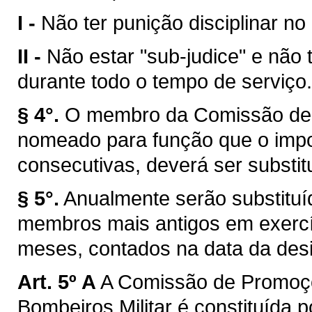
I -
Não ter punição disciplinar no
II -
Não estar "sub-judice" e não 
durante todo o tempo de serviço.
§ 4°.
O membro da Comissão de 
nomeado para função que o impos
consecutivas, deverá ser substitu
§ 5°.
Anualmente serão substitu
membros mais antigos em exercíc
meses, contados na data da des
Art. 5º A
A Comissão de Promoçõ
Bombeiros Militar é constituída p