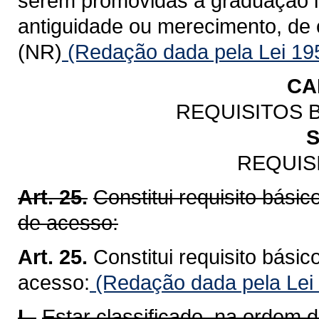
serem promovidas à graduação im
antiguidade ou merecimento, de 
(NR)
(Redação dada pela Lei 19
CA
REQUISITOS 
S
REQUIS
Art. 25.
Constitui requisito bási
de acesso:
Art. 25.
Constitui requisito bási
acesso:
(Redação dada pela Lei
I -
Estar classificado, na ordem d