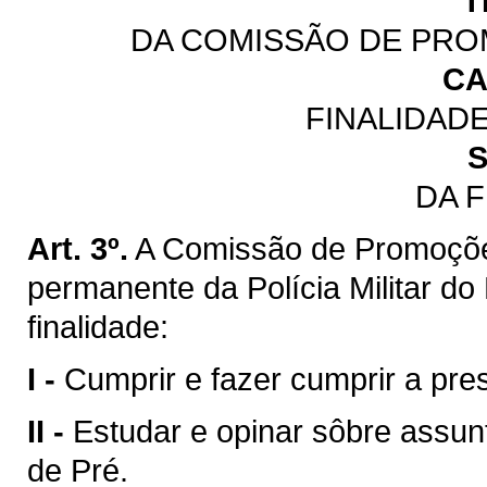
T
DA COMISSÃO DE PRO
CA
FINALIDAD
S
DA 
Art. 3º.
A Comissão de Promoçõe
permanente da Polícia Militar d
finalidade:
I -
Cumprir e fazer cumprir a pres
II -
Estudar e opinar sôbre assun
de Pré.