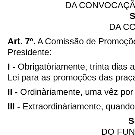
DA CONVOCAÇÃ
S
DA C
Art. 7º.
A Comissão de Promoçõe
Presidente:
I -
Obrigatòriamente, trinta dias 
Lei para as promoções das praç
II -
Ordinàriamente, uma vêz por
III -
Extraordinàriamente, quando
S
DO FU