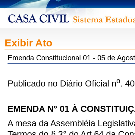
Exibir Ato
Emenda Constitucional 01 - 05 de Agos
o
Publicado no Diário Oficial n
. 4
EMENDA N° 01 À CONSTITU
A mesa da Assembléia Legislati
Termos do § 3° do Art 64 da Cons