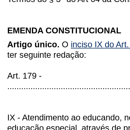
EMENDA CONSTITUCIONAL
Artigo único.
O
inciso IX do Art
ter seguinte redação:
Art. 179 -
....................................................
IX - Atendimento ao educando, n
educação especial, através de 