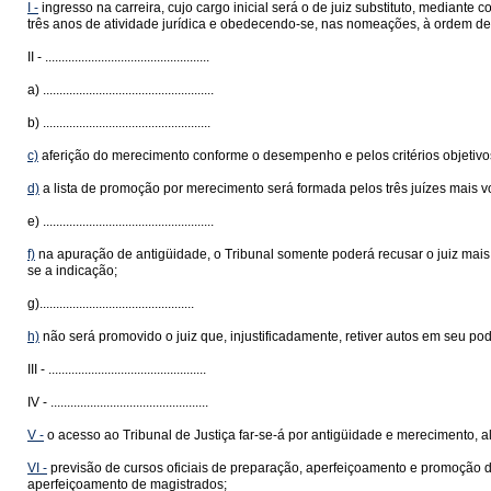
I -
ingresso na carreira, cujo cargo inicial será o de juiz substituto, mediant
três anos de atividade jurídica e obedecendo-se, nas nomeações, à ordem de 
II - ..................................................
a) ....................................................
b) ...................................................
c)
aferição do merecimento conforme o desempenho e pelos critérios objetivos
d)
a lista de promoção por merecimento será formada pelos três juízes mais v
e) ....................................................
f)
na apuração de antigüidade, o Tribunal somente poderá recusar o juiz mais
se a indicação;
g)...............................................
h)
não será promovido o juiz que, injustificadamente, retiver autos em seu p
III - ................................................
IV - ................................................
V -
o acesso ao Tribunal de Justiça far-se-á por antigüidade e merecimento, a
VI -
previsão de cursos oficiais de preparação, aperfeiçoamento e promoção de
aperfeiçoamento de magistrados;