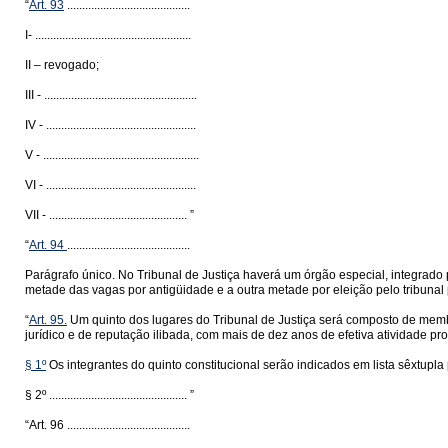
“
Art. 93
.........................................
I- ....................................................
II – revogado;
III - ...................................................
IV - ..................................................
V - ....................................................
VI - ..................................................
VII - .............................................. ”
“
Art. 94
.........................................
Parágrafo único. No Tribunal de Justiça haverá um órgão especial, integrado 
metade das vagas por antigüidade e a outra metade por eleição pelo tribunal 
“
Art. 95.
Um quinto dos lugares do Tribunal de Justiça será composto de membr
jurídico e de reputação ilibada, com mais de dez anos de efetiva atividade prof
§ 1º
Os integrantes do quinto constitucional serão indicados em lista sêxtupl
§ 2º .............................................. ”
“Art. 96 .........................................