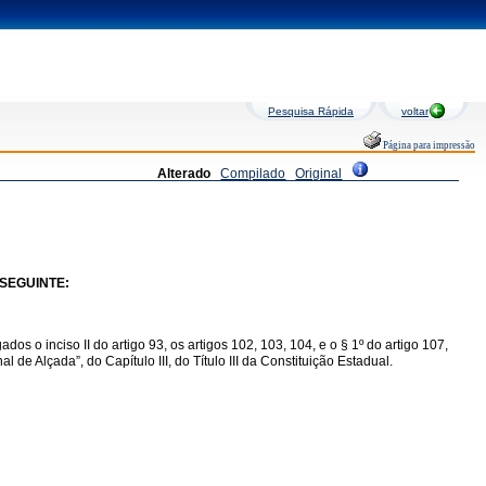
Pesquisa Rápida
voltar
Página para impressão
Alterado
Compilado
Original
 SEGUINTE:
os o inciso II do artigo 93, os artigos 102, 103, 104, e o § 1º do artigo 107,
l de Alçada”, do Capítulo III, do Título III da Constituição Estadual.