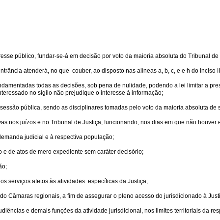
resse público, fundar-se-á em decisão por voto da maioria absoluta do Tribunal d
ncia atenderá, no que couber, ao disposto nas alíneas a, b, c, e e h do inciso II
ndamentadas todas as decisões, sob pena de nulidade, podendo a lei limitar a pr
teressado no sigilo não prejudique o interesse à informação;
 sessão pública, sendo as disciplinares tomadas pelo voto da maioria absoluta d
etivas nos juízos e no Tribunal de Justiça, funcionando, nos dias em que não houve
 demanda judicial e à respectiva população;
 e de atos de mero expediente sem caráter decisório;
ão;
 serviços afetos às atividades específicas da Justiça;
ndo Câmaras regionais, a fim de assegurar o pleno acesso do jurisdicionado à Just
audiências e demais funções da atividade jurisdicional, nos limites territoriais da 