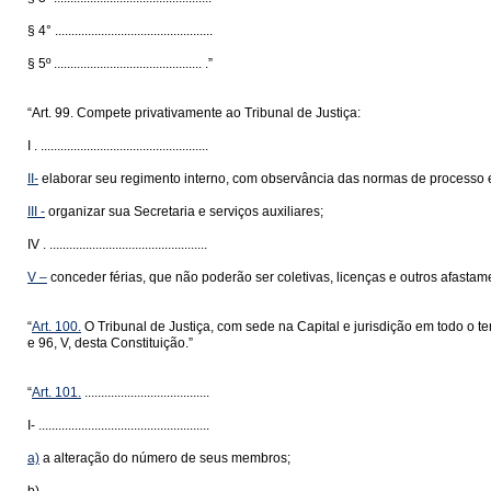
§ 4° ................................................
§ 5º ............................................. .”
“Art. 99. Compete privativamente ao Tribunal de Justiça:
I . ...................................................
II-
elaborar seu regimento interno, com observância das normas de processo e 
III -
organizar sua Secretaria e serviços auxiliares;
IV . ................................................
V –
conceder férias, que não poderão ser coletivas, licenças e outros afasta
“
Art. 100.
O Tribunal de Justiça, com sede na Capital e jurisdição em todo o t
e 96, V, desta Constituição.”
“
Art. 101.
......................................
I- ....................................................
a)
a alteração do número de seus membros;