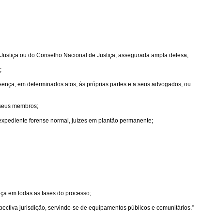
e Justiça ou do Conselho Nacional de Justiça, assegurada ampla defesa;
;
esença, em determinados atos, às próprias partes e a seus advogados, ou
e seus membros;
r expediente forense normal, juízes em plantão permanente;
iça em todas as fases do processo;
respectiva jurisdição, servindo-se de equipamentos públicos e comunitários.”