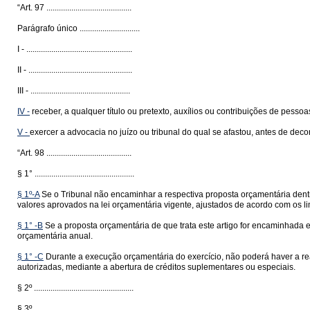
“Art. 97 .........................................
Parágrafo único .............................
I - ...................................................
II - ..................................................
III - ................................................
IV -
receber, a qualquer título ou pretexto, auxílios ou contribuições de pessoa
V -
exercer a advocacia no juízo ou tribunal do qual se afastou, antes de dec
“Art. 98 .........................................
§ 1° ................................................
§ 1º-A
Se o Tribunal não encaminhar a respectiva proposta orçamentária dentro
valores aprovados na lei orçamentária vigente, ajustados de acordo com os lim
§ 1° -B
Se a proposta orçamentária de que trata este artigo for encaminhada 
orçamentária anual.
§ 1° -C
Durante a execução orçamentária do exercício, não poderá haver a rea
autorizadas, mediante a abertura de créditos suplementares ou especiais.
§ 2º ................................................
§ 3º ................................................