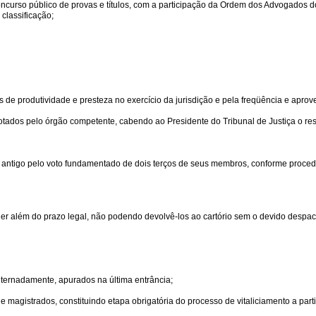
e concurso público de provas e títulos, com a participação da Ordem dos Advogados d
classificação;
 de produtividade e presteza no exercício da jurisdição e pela freqüência e apro
otados pelo órgão competente, cabendo ao Presidente do Tribunal de Justiça o re
 antigo pelo voto fundamentado de dois terços de seus membros, conforme procedi
oder além do prazo legal, não podendo devolvê-los ao cartório sem o devido despa
lternadamente, apurados na última entrância;
 magistrados, constituindo etapa obrigatória do processo de vitaliciamento a part