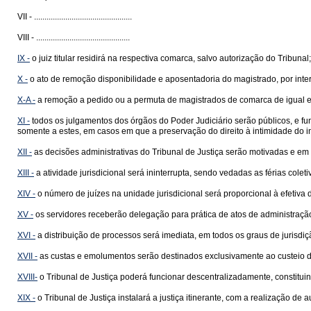
VII - ...............................................
VIII - .............................................
IX -
o juiz titular residirá na respectiva comarca, salvo autorização do Tribunal;
X -
o ato de remoção disponibilidade e aposentadoria do magistrado, por inte
X-A -
a remoção a pedido ou a permuta de magistrados de comarca de igual entrâ
XI -
todos os julgamentos dos órgãos do Poder Judiciário serão públicos, e fu
somente a estes, em casos em que a preservação do direito à intimidade do in
XII -
as decisões administrativas do Tribunal de Justiça serão motivadas e em
XIII -
a atividade jurisdicional será ininterrupta, sendo vedadas as férias col
XIV -
o número de juízes na unidade jurisdicional será proporcional à efetiva
XV -
os servidores receberão delegação para prática de atos de administração
XVI -
a distribuição de processos será imediata, em todos os graus de jurisdiç
XVII -
as custas e emolumentos serão destinados exclusivamente ao custeio dos
XVIII-
o Tribunal de Justiça poderá funcionar descentralizadamente, constitui
XIX -
o Tribunal de Justiça instalará a justiça itinerante, com a realização de 