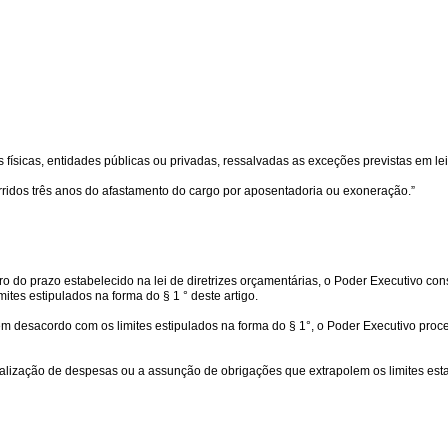
s físicas, entidades públicas ou privadas, ressalvadas as exceções previstas em lei
orridos três anos do afastamento do cargo por aposentadoria ou exoneração.”
 do prazo estabelecido na lei de diretrizes orçamentárias, o Poder Executivo con
ites estipulados na forma do § 1 ° deste artigo.
em desacordo com os limites estipulados na forma do § 1°, o Poder Executivo proc
lização de despesas ou a assunção de obrigações que extrapolem os limites estab