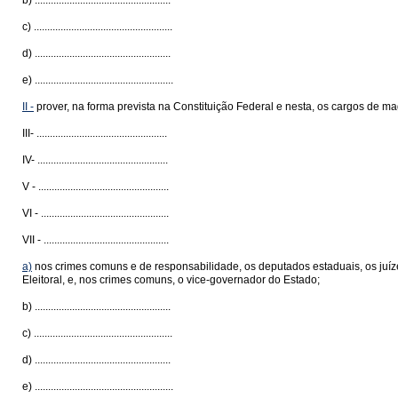
b) ...................................................
c) ....................................................
d) ...................................................
e) ....................................................
II -
prover, na forma prevista na Constituição Federal e nesta, os cargos de ma
III- .................................................
IV- .................................................
V - .................................................
VI - ................................................
VII - ...............................................
a)
nos crimes comuns e de responsabilidade, os deputados estaduais, os juízes
Eleitoral, e, nos crimes comuns, o vice-governador do Estado;
b) ...................................................
c) ....................................................
d) ...................................................
e) ....................................................