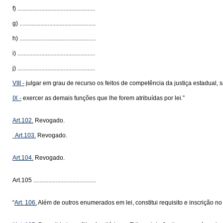
f) ....................................................
g) ...................................................
h) ...................................................
i) ....................................................
j) ....................................................
VIII -
julgar em grau de recurso os feitos de competência da justiça estadual, sa
IX -
exercer as demais funções que lhe forem atribuídas por lei.”
Art.102.
Revogado.
Art.1
03.
Revogado.
Art.104.
Revogado.
Art.105 ..........................................
“
Art. 106.
Além de outros enumerados em lei, constitui requisito e inscrição no