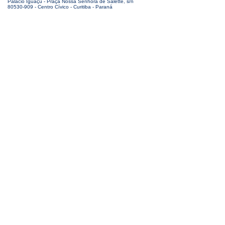
Palácio Iguaçu - Praça Nossa Senhora de Salette, s/n
80530-909 - Centro Cívico - Curitiba - Paraná