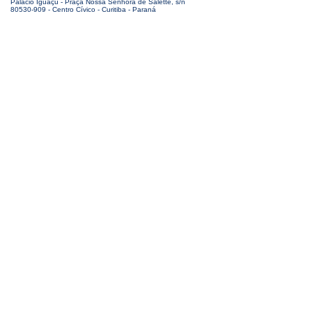
Palácio Iguaçu - Praça Nossa Senhora de Salette, s/n
80530-909 - Centro Cívico - Curitiba - Paraná