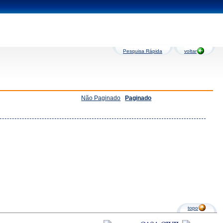
Pesquisa Rápida
voltar
Não Paginado
Paginado
topo