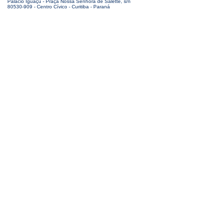
Palácio Iguaçu - Praça Nossa Senhora de Salette, s/n
80530-909 - Centro Cívico - Curitiba - Paraná