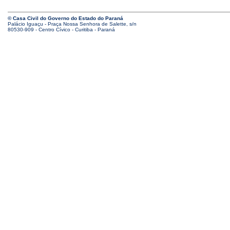
© Casa Civil do Governo do Estado do Paraná
Palácio Iguaçu - Praça Nossa Senhora de Salette, s/n
80530-909 - Centro Cívico - Curitiba - Paraná