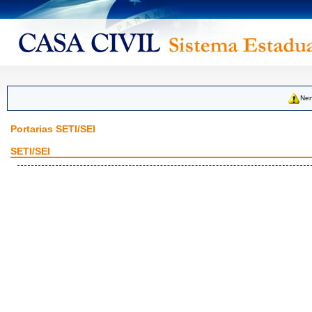
Nen
Portarias SETI/SEI
SETI/SEI