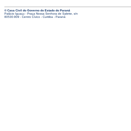
© Casa Civil do Governo do Estado do Paraná
Palácio Iguaçu - Praça Nossa Senhora de Salette, s/n
80530-909 - Centro Cívico - Curitiba - Paraná