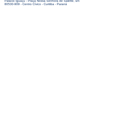
Palácio Iguaçu - Praça Nossa Senhora de Salette, s/n
80530-909 - Centro Cívico - Curitiba - Paraná