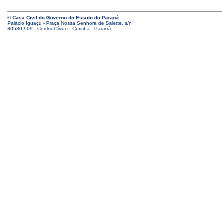
© Casa Civil do Governo do Estado do Paraná
Palácio Iguaçu - Praça Nossa Senhora de Salette, s/n
80530-909 - Centro Cívico - Curitiba - Paraná