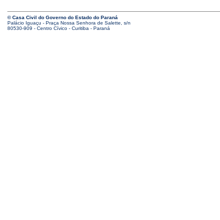
© Casa Civil do Governo do Estado do Paraná
Palácio Iguaçu - Praça Nossa Senhora de Salette, s/n
80530-909 - Centro Cívico - Curitiba - Paraná