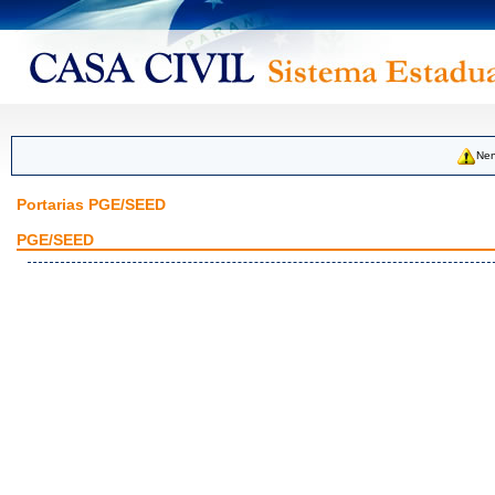
Nen
Portarias PGE/SEED
PGE/SEED