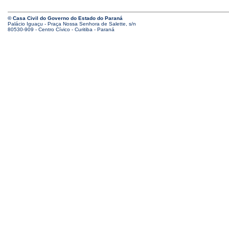
© Casa Civil do Governo do Estado do Paraná
Palácio Iguaçu - Praça Nossa Senhora de Salette, s/n
80530-909 - Centro Cívico - Curitiba - Paraná