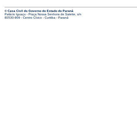
© Casa Civil do Governo do Estado do Paraná
Palácio Iguaçu - Praça Nossa Senhora de Salette, s/n
80530-909 - Centro Cívico - Curitiba - Paraná