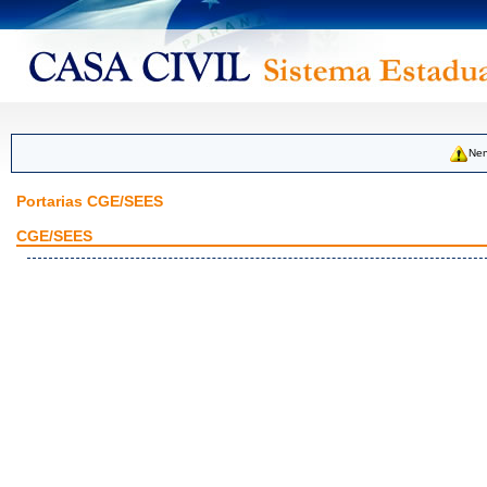
Nen
Portarias CGE/SEES
CGE/SEES