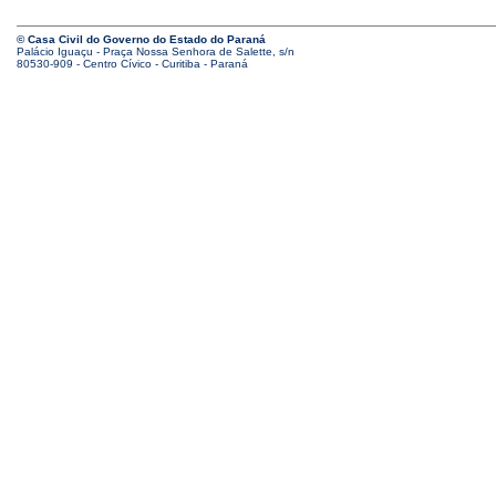
© Casa Civil do Governo do Estado do Paraná
Palácio Iguaçu - Praça Nossa Senhora de Salette, s/n
80530-909 - Centro Cívico - Curitiba - Paraná