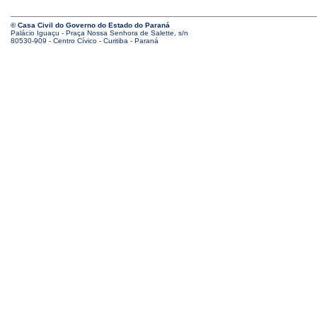
© Casa Civil do Governo do Estado do Paraná
Palácio Iguaçu - Praça Nossa Senhora de Salette, s/n
80530-909 - Centro Cívico - Curitiba - Paraná