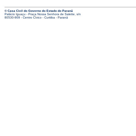
© Casa Civil do Governo do Estado do Paraná
Palácio Iguaçu - Praça Nossa Senhora de Salette, s/n
80530-909 - Centro Cívico - Curitiba - Paraná