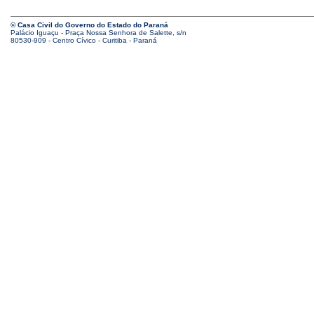
© Casa Civil do Governo do Estado do Paraná
Palácio Iguaçu - Praça Nossa Senhora de Salette, s/n
80530-909 - Centro Cívico - Curitiba - Paraná